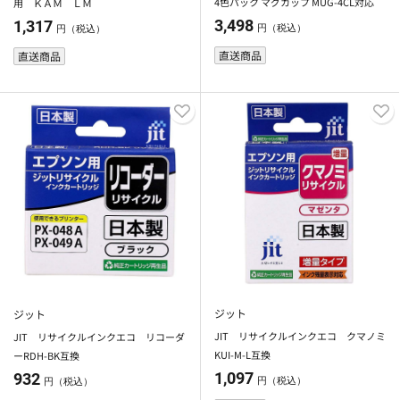
4色パック マグカップ MUG-4CL対応
用 ＫＡＭ ＬＭ
3,498
1,317
円（税込）
円（税込）
直送商品
直送商品
ジット
ジット
JIT リサイクルインクエコ クマノミ
JIT リサイクルインクエコ リコーダ
KUI-M-L互換
ーRDH-BK互換
1,097
932
円（税込）
円（税込）