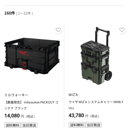
160件
( 1～32件 )
WIZ'A
ミルウォーキー
ウイザ WIZ'A システムキャリー MMB-F
【数量限定】 milwaukee PACKOUT コ
ULL
ンテナ ブラック
43,780
14,080
円（税込）
円（税込）
送料無料
当日発送
送料無料
当日発送