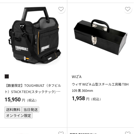
WIZ'A
ウィザ WIZ’A 山型スチール工具箱 TBH
【数量限定】TOUGHBUILT（タフビル
109 黒 360mm
ト）STACK TECH(スタックテック)
1,958
ハーフツールトートバック
15,950
円（税込）
円（税込）
送料無料
当日発送
オンライン限定