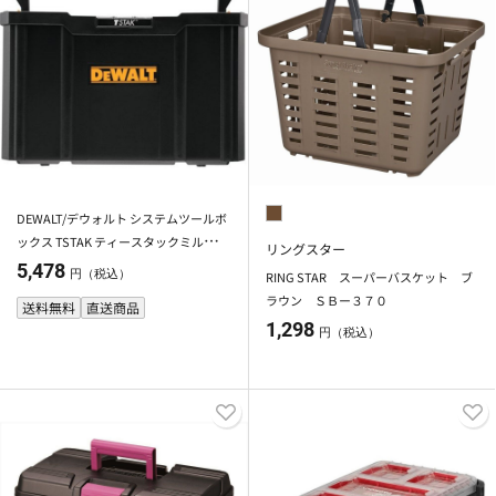
DEWALT/デウォルト システムツールボ
ックス TSTAK ティースタックミルクボ
リングスター
ックス DWST17809
5,478
円（税込）
RING STAR スーパーバスケット ブ
ラウン ＳＢー３７０
送料無料
直送商品
1,298
円（税込）