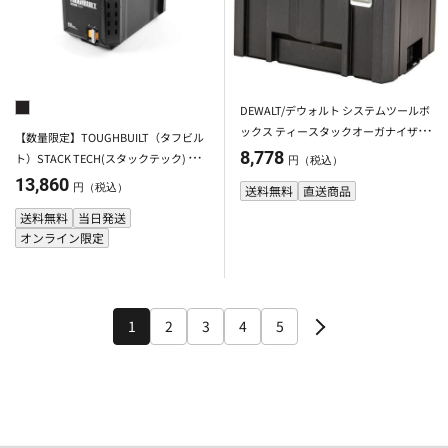
DEWALT/デウォルト システムツールボ
ックス ティースタックオーガナイザー
【数量限定】TOUGHBUILT（タフビル
付ラージボックス
8,778
ト）STACK TECH(スタックテック)
円（税込）
ハーフツールボックス
13,860
円（税込）
送料無料
直送商品
送料無料
当日発送
オンライン限定
1
2
3
4
5