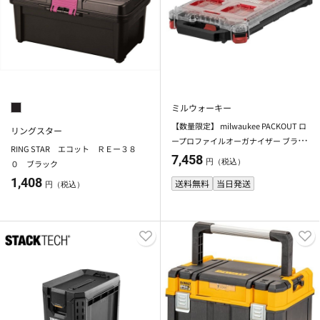
ミルウォーキー
【数量限定】 milwaukee PACKOUT ロ
リングスター
ープロファイルオーガナイザー ブラッ
RING STAR エコット ＲＥー３８
ク Sサイズ
7,458
円（税込）
０ ブラック
1,408
送料無料
当日発送
円（税込）