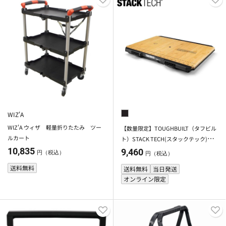
WIZ'A
WIZ'A ウィザ 軽量折りたたみ ツー
【数量限定】TOUGHBUILT（タフビル
ルカート
ト）STACK TECH(スタックテック)
ワークサーフェス
10,835
9,460
円（税込）
円（税込）
送料無料
送料無料
当日発送
オンライン限定