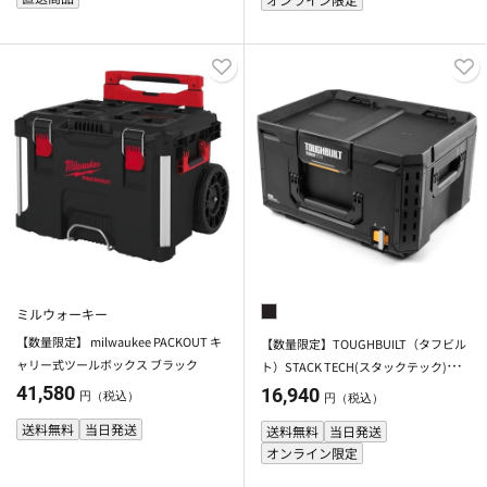
ミルウォーキー
【数量限定】 milwaukee PACKOUT キ
【数量限定】TOUGHBUILT（タフビル
ャリー式ツールボックス ブラック
ト）STACK TECH(スタックテック)
ツールボックス50
41,580
16,940
円（税込）
円（税込）
送料無料
当日発送
送料無料
当日発送
オンライン限定