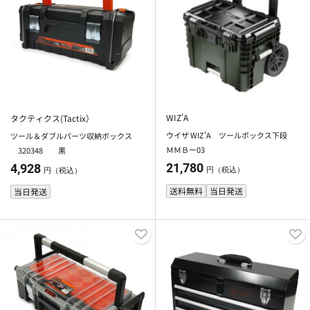
WIZ'A
タクティクス(Tactix）
ウイザ WIZ'A ツールボックス下段
ツール＆ダブルパーツ収納ボックス
ＭＭＢー03
320348 黒
21,780
4,928
円（税込）
円（税込）
送料無料
当日発送
当日発送