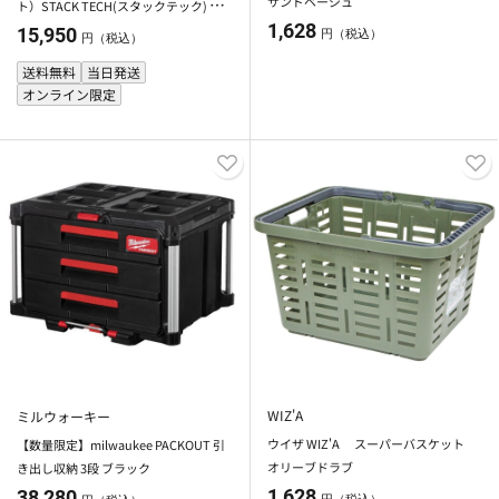
サンドベージュ
ト）STACK TECH(スタックテック)
1,628
ツールボックス30
15,950
円（税込）
円（税込）
送料無料
当日発送
オンライン限定
WIZ'A
ミルウォーキー
ウイザ WIZ'A スーパーバスケット
【数量限定】milwaukee PACKOUT 引
オリーブドラブ
き出し収納 3段 ブラック
1,628
38,280