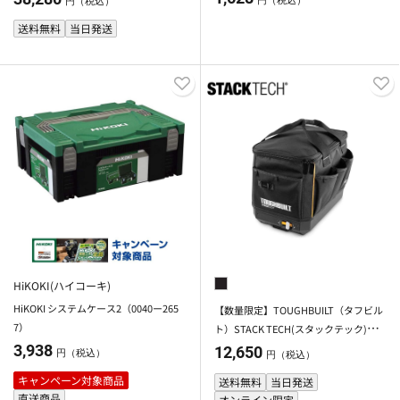
円（税込）
円（税込）
送料無料
当日発送
HiKOKI(ハイコーキ)
HiKOKI システムケース2（0040ー265
【数量限定】TOUGHBUILT（タフビル
7）
ト）STACK TECH(スタックテック)
ハーフツールバック
3,938
12,650
円（税込）
円（税込）
キャンペーン対象商品
送料無料
当日発送
直送商品
オンライン限定