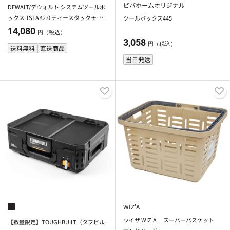
ビバホームオリジナル
DEWALT/デウォルト システムツールボ
ックス TSTAK2.0 ティースタックモバ
ツールボックス445
イルツールボックス DWST83347-1
14,080
円（税込）
3,058
円（税込）
送料無料
直送商品
当日発送
WIZ'A
ウイザ WIZ'A スーパーバスケット
【数量限定】TOUGHBUILT（タフビル