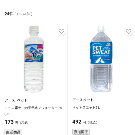
24件
( 1～24件 )
アースペット
アース･ペット
ペットスエット2Ｌ
アース 富士山の天然水Ｖウォーター 50
0ml
492
173
円（税込）
円（税込）
直送商品
直送商品