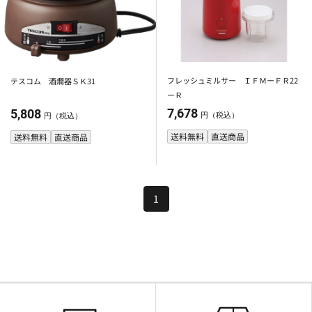
フレッシュミルサー ＩＦＭーＦＲ22
テスコム 酒燗器ＳＫ31
ーＲ
7,678
5,808
円（税込）
円（税込）
送料無料
直送商品
送料無料
直送商品
1