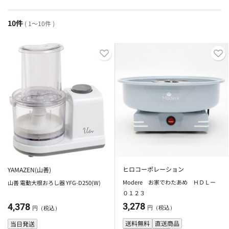
10件
( 1～10件 )
ヒロコーポレーション
YAMAZEN(山善)
Modere お家でわたあめ ＨＤＬー
山善 電動大根おろし器 YFG-D250(W)
０１２３
3,278
4,378
円（税込）
円（税込）
送料無料
直送商品
当日発送