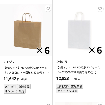
シモジマ
シモジマ
【6個セット】HEIKO 紙袋 25チャーム
【6個セット】HEIKO 紙袋 25チャーム
バッグ 25CB MS1 晒白無地 50枚 【メー
バッグ 25CB 3才 未晒無地 50枚/袋 クラ
カー直送・代引不可】
フト シモジマ 【メーカー直送・代引不
12,823
11,642
円（税込）
円（税込）
可】
送料無料
直送商品
送料無料
直送商品
オンライン限定
オンライン限定