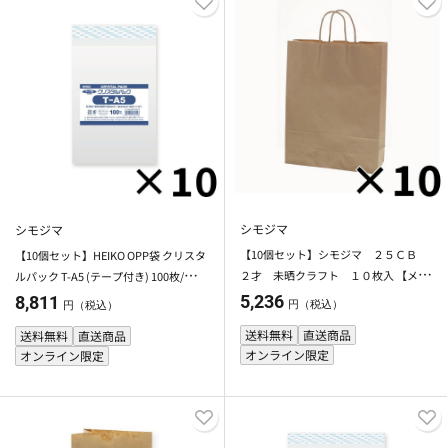
シモジマ
シモジマ
【10個セット】シモジマ ２５ＣＢ
【10個セット】HEIKO OPP袋 クリスタ
２才 未晒クラフト １０枚入 【メー
ルパック T-A5 (テープ付き) 100枚/袋 シ
カー直送・代引不可】
モジマ 【メーカー直送・代引不可】
5,236
8,811
円（税込）
円（税込）
送料無料
直送商品
送料無料
直送商品
オンライン限定
オンライン限定