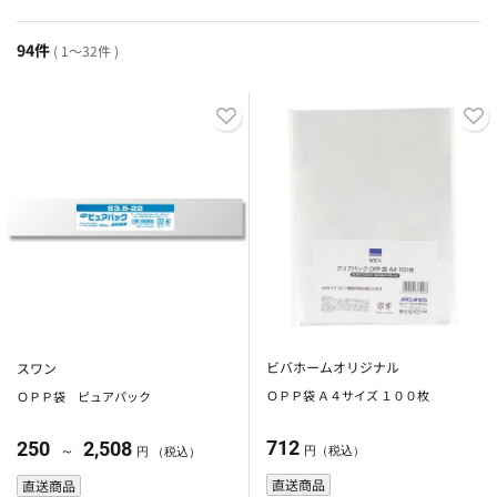
94件
( 1～32件 )
ビバホームオリジナル
スワン
ＯＰＰ袋 Ａ４サイズ １００枚
ＯＰＰ袋 ピュアパック
712
250
2,508
～
円（税込）
円 （税込）
直送商品
直送商品