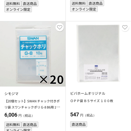
送料無料
直送商品
送料無料
直送商品
オンライン限定
オンライン限定
ビバホームオリジナル
シモジマ
ＯＰＰ袋 Ｂ５サイズ １００枚
【20個セット】SWAN チャック付きポ
リ袋 スワンチャックポリ G-8 B6用 10
枚 【メーカー直送・代引不可】
547
6,006
円（税込）
円（税込）
直送商品
送料無料
直送商品
オンライン限定