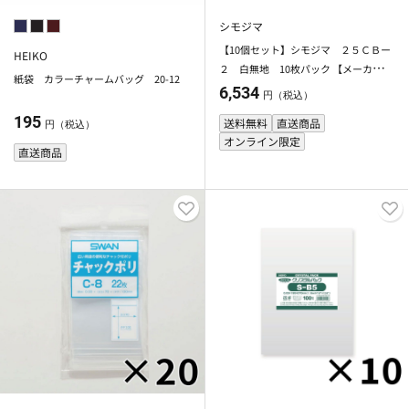
シモジマ
【10個セット】シモジマ ２５ＣＢー
HEIKO
２ 白無地 10枚パック 【メーカー直
紙袋 カラーチャームバッグ 20-12
送・代引不可】
6,534
円（税込）
195
送料無料
直送商品
円（税込）
オンライン限定
直送商品