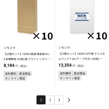
シモジマ
シモジマ
【10個セット】HEIKO OPP袋 クリスタ
【10個セット】HEIKO 紙袋 角底袋 No.
ルパック T-A4 (テープ付き) 100枚/袋
8 未晒無地 100枚/袋 クラフト シモジマ
シモジマ 【メーカー直送・代引不可】
【メーカー直送・代引不可】
13,354
8,184
円（税込）
円（税込）
送料無料
直送商品
送料無料
直送商品
オンライン限定
オンライン限定
1
2
3