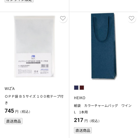
WIZ'A
ＯＰＰ袋 Ｂ５サイズ １００枚テープ付
HEIKO
き
紙袋 カラーチャームバッグ ワイン
745
L 1本用
円（税込）
217
直送商品
円（税込）
直送商品