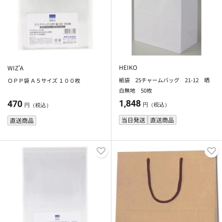
HEIKO
WIZ'A
紙袋 25チャームバッグ 21-12 晒
ＯＰＰ袋 Ａ５サイズ １００枚
白無地 50枚
1,848
470
円（税込）
円（税込）
当日発送
直送商品
直送商品