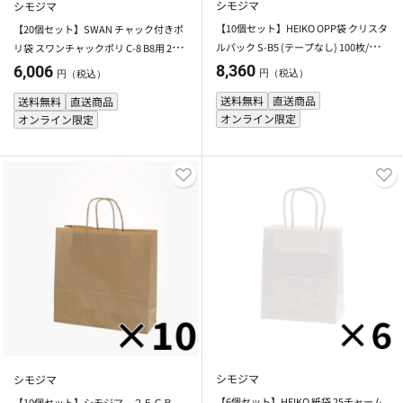
シモジマ
シモジマ
【10個セット】HEIKO OPP袋 クリスタ
【20個セット】SWAN チャック付きポ
ルパック S-B5 (テープなし) 100枚/袋
リ袋 スワンチャックポリ C-8 B8用 22枚
シモジマ 【メーカー直送・代引不可】
【メーカー直送・代引不可】
8,360
6,006
円（税込）
円（税込）
送料無料
直送商品
送料無料
直送商品
オンライン限定
オンライン限定
シモジマ
シモジマ
【6個セット】HEIKO 紙袋 25チャーム
【10個セット】シモジマ ２５ＣＢ