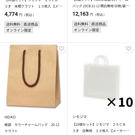
バッグ 25CB 21-12 晒白無地 50枚/袋 シ
３才 未晒クラフト １０枚入 【メー
モジマ 【メーカー直送・代引不可】
カー直送・代引不可】
12,163
4,774
円（税込）
円（税込）
送料無料
直送商品
送料無料
直送商品
オンライン限定
オンライン限定
シモジマ
HEIKO
【10個セット】シモジマ ２５ＣＢ
紙袋 カラーチャームバッグ 20-12
３才 白無地 １０枚入 【メーカー直
クラフト