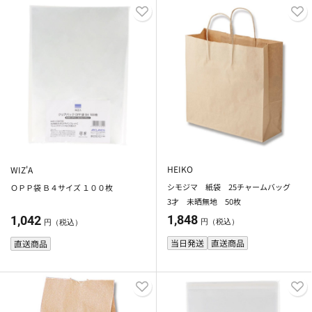
HEIKO
WIZ'A
シモジマ 紙袋 25チャームバッグ
ＯＰＰ袋 Ｂ４サイズ １００枚
3才 未晒無地 50枚
1,848
1,042
円（税込）
円（税込）
当日発送
直送商品
直送商品