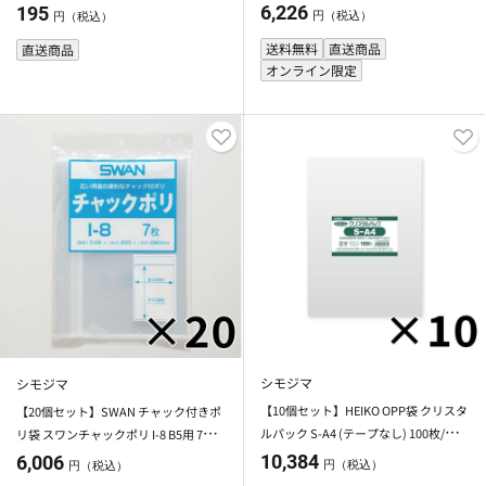
送・代引不可】
6,226
195
円（税込）
円（税込）
送料無料
直送商品
直送商品
オンライン限定
シモジマ
シモジマ
【10個セット】HEIKO OPP袋 クリスタ
【20個セット】SWAN チャック付きポ
ルパック S-A4 (テープなし) 100枚/袋
リ袋 スワンチャックポリ I-8 B5用 7枚
シモジマ 【メーカー直送・代引不可】
【メーカー直送・代引不可】
10,384
6,006
円（税込）
円（税込）