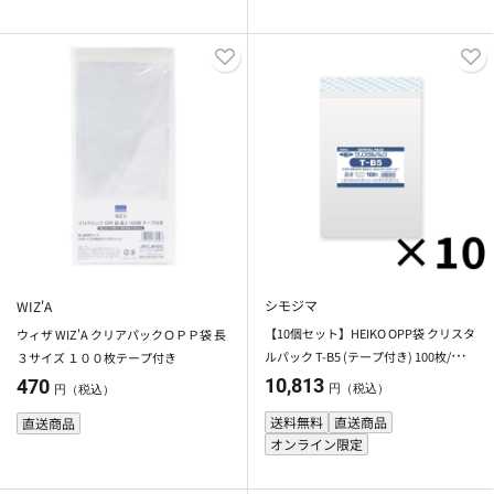
シモジマ
WIZ'A
【10個セット】HEIKO OPP袋 クリスタ
ウィザ WIZ'A クリアパックＯＰＰ袋 長
ルパック T-B5 (テープ付き) 100枚/袋
３サイズ １００枚テープ付き
シモジマ 【メーカー直送・代引不可】
10,813
470
円（税込）
円（税込）
送料無料
直送商品
直送商品
オンライン限定