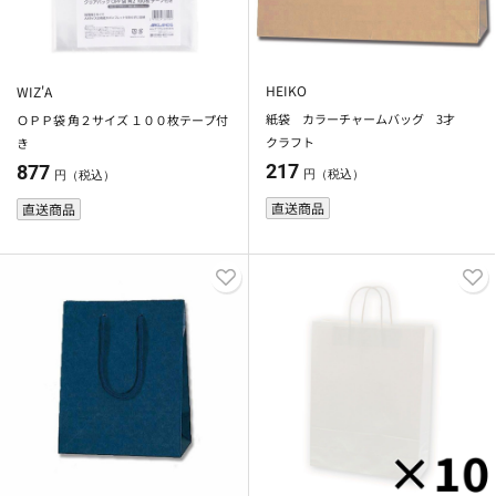
HEIKO
WIZ'A
紙袋 カラーチャームバッグ 3才
ＯＰＰ袋 角２サイズ １００枚テープ付
クラフト
き
217
877
円（税込）
円（税込）
直送商品
直送商品