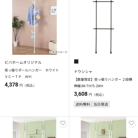
ビバホームオリジナル
突っ張りポールハンガー ホワイト
ドウシシャ
ＶＣーＴＰ ＷＨ
【数量限定】突っ張りハンガー ２段横
4,378
伸縮 BK TH75-2WH
円（税込）
3,608
円（税込）
送料無料
当日発送