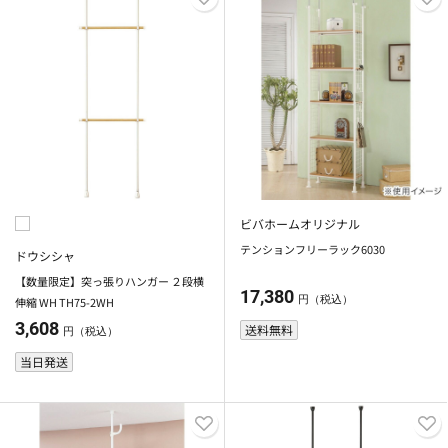
ビバホームオリジナル
テンションフリーラック6030
ドウシシャ
【数量限定】突っ張りハンガー ２段横
17,380
円（税込）
伸縮 WH TH75-2WH
3,608
送料無料
円（税込）
当日発送