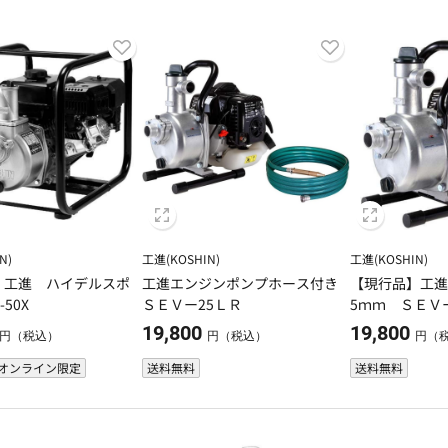
N)
工進(KOSHIN)
工進(KOSHIN)
】工進 ハイデルスポ
工進エンジンポンプホース付き
【現行品】工進
-50X
ＳＥＶー25ＬＲ
5ｍｍ ＳＥＶ
19,800
19,800
円（税込）
円（税込）
円（
オンライン限定
送料無料
送料無料