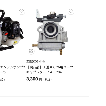
工進(KOSHIN)
エンジンポンプ2
【現行品】工進ＫＣ26用パーツ
ー25Ｌ
キャブレターＰＡー294
3,300
税込）
円（税込）