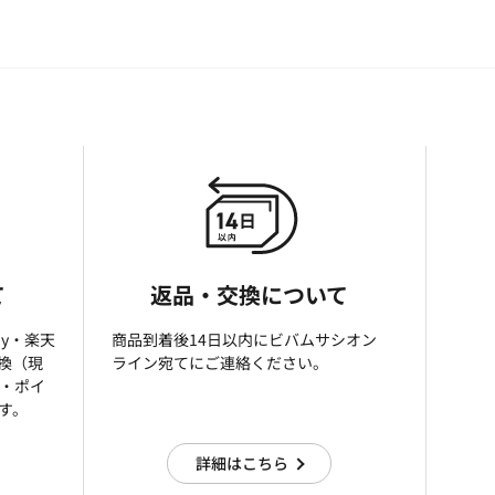
て
返品・交換について
ay・楽天
商品到着後14日以内にビバムサシオン
引換（現
ライン宛てにご連絡ください。
済・ポイ
す。
詳細はこちら