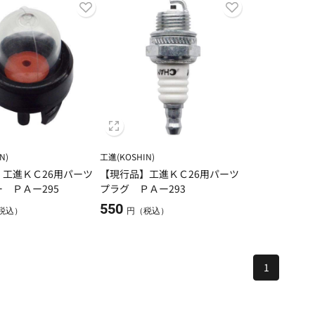
N)
工進(KOSHIN)
工進ＫＣ26用パーツ
【現行品】工進ＫＣ26用パーツ
 ＰＡー295
プラグ ＰＡー293
550
税込）
円（税込）
1