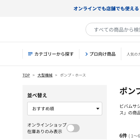
オンラインでも店舗でも使える
カテゴリーから探す
プロ向け商品
人気の
TOP
大型機械
ポンプ・ホース
ポン
並べ替え
ビバムサ
ス」の商
オンラインショップ
在庫ありのみ表示
6件
( 1～