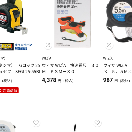
ジマ)
WIZ'A
WIZ'A
（タジマ） Gロック 25
ウィザ WIZ'A 快速巻尺 ３０
ウィザ WIZ'
 セフ SFGL25-55BL
Ｍ ＫＳＭー３０
ベ ５．５Ｍ
4,378
987
（税込）
円（税込）
円（税込
ン対象商品
ール