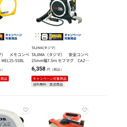
TAJIMA(タジマ)
ジマ） メモコンベ
TAJIMA（タジマ） 安全コンベ
MEL25-55BL
25mm幅7.5ｍ セフマグ CAZ4M
2575
6,358
込）
円（税込）
象商品
キャンペーン対象商品
送料無料
直送商品