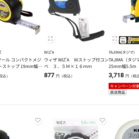
ズ
WIZ'A
TAJIMA(タジマ)
ール コンパクトメジ
ウィザ WIZ'A Ｗストップ付コン
TAJIMA（タ
トストップ 19mm幅×
ベ ３．５Ｍ×１６ｍｍ
25mm幅5.5m 
877
3,718
税込）
円（税込）
円（税
キャンペーン対
直送商品