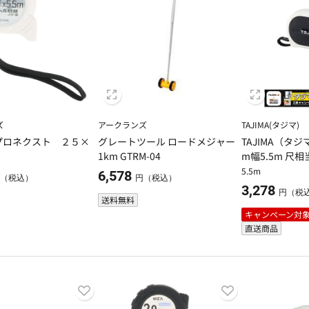
ズ
アークランズ
TAJIMA(タジマ)
プロネクスト ２５×
グレートツール ロードメジャー
TAJIMA（タジ
1km GTRM-04
m幅5.5m 尺相当
5.5m
6,578
（税込）
円（税込）
3,278
円（税
送料無料
キャンペーン対
直送商品