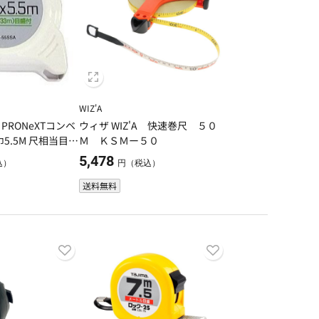
WIZ'A
PRONeXTコンベ
ウィザ WIZ'A 快速巻尺 ５０
巾5.5M 尺相当目盛
Ｍ ＫＳＭー５０
5,478
込）
円（税込）
送料無料