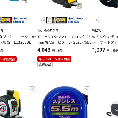
ジマ)
TAJIMA(タジマ)
WIZ'A
（タジマ） ロック 13m
TAJIMA（タジマ） Gロック 25
WIZ'A ウィ
 尺相当 L1320SBL
mm幅7.5m セフ SFGL25-75BL
ー オートスト
5.5ｍ
4,048
1,097
税込）
円（税込）
円（税
ン対象商品
キャンペーン対象商品
直送商品