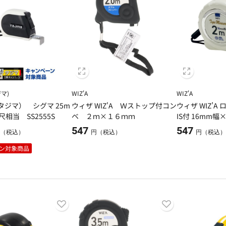
ジマ)
WIZ'A
WIZ'A
（タジマ） シグマ 25m
ウィザ WIZ'A Ｗストップ付コン
ウィザ WIZ’A
 尺相当 SS2555S
ベ ２ｍ×１６ｍｍ
IS付 16mm幅
547
547
（税込）
円（税込）
円（税込
ン対象商品