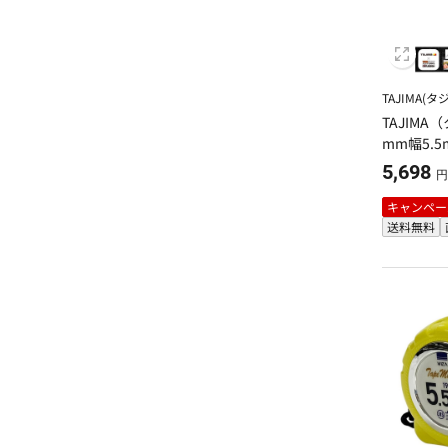
TAJIMA(タ
TAJIMA
mm幅5.5m
L
5,698
円
キャンペー
送料無料