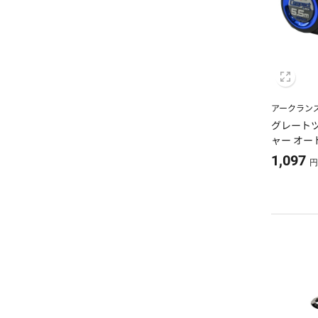
アークラン
グレートツ
ャー オー
5.5m
1,097
円