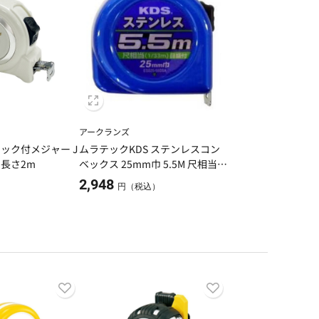
アークランズ
 ロック付メジャー J
ムラテックKDS ステンレスコン
×長さ2m
ベックス 25mm巾 5.5M 尺相当目
盛付 SS25-55SSA
2,948
）
円（税込）