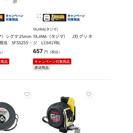
TAJIMA(タジマ)
マ）シグマ 25mm
TAJIMA（タジマ） J刃 グリ ネ
相当 SFSS2555
ジ LC641YBL
657
込）
円（税込）
象商品
キャンペーン対象商品
直送商品