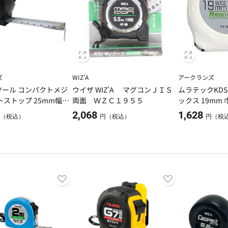
ズ
WIZ'A
アークランズ
ール コンパクトメジ
ウイザ WIZ'A マグコンＪＩＳ
ムラテックKDS 
トストップ 25mm幅×
両面 ＷＺＣ１９５５
ックス 19mm 
付 PX19-55SSA
2,068
1,628
（税込）
円（税込）
円（税