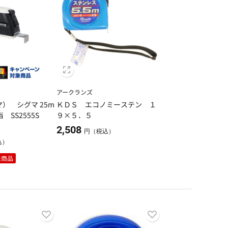
アークランズ
マ） シグマ 25m
ＫＤＳ エコノミーステン １
 SS2555S
９×５．５
2,508
円（税込）
込）
象商品