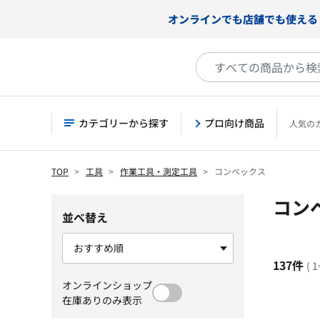
オンラインでも店舗でも使える
カテゴリーから探す
プロ向け商品
人気の
TOP
工具
作業工具・測定工具
コンベックス
コン
並べ替え
137件
( 
オンラインショップ
在庫ありのみ表示