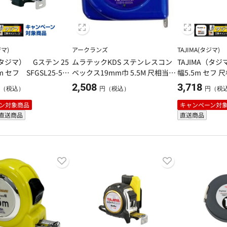
ジマ)
アークランズ
TAJIMA(タジマ)
（タジマ） Gステン 25
ムラテックKDS ステンレスコン
TAJIMA（タジ
 セフ SFGSL25-55B
ベックス19mm巾 5.5M 尺相当目
幅5.5m セフ 尺
盛付 ESS19-55SSA
S
2,508
3,718
（税込）
円（税込）
円（税
ン対象商品
キャンペーン対
直送商品
直送商品