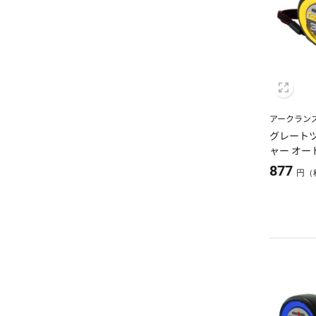
アークラン
グレートツ
ャー オー
3.5m
877
円（