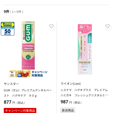
9件
( 1～9件 )
ライオン(Lion)
サンスター
システマ ハグキプラス プレミアム
GUM（ガム）プレミアムデンタルペー
ハミガキ フレッシュクリスタルミン
スト ハグキケア ９０ｇ
ト ９５ｇ
987
877
円（税込）
円（税込）
直送商品
キャンペーン対象商品