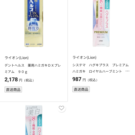
ライオン(Lion)
ライオン(Lion)
システマ ハグキプラス プレミアム
デントヘルス 薬用ハミガキＤＸプレ
ハミガキ ロイヤルハーブミント ９
ミアム ９０ｇ
５ｇ
987
2,178
円（税込）
円（税込）
直送商品
直送商品