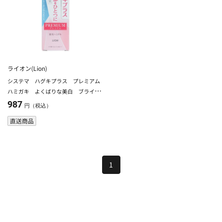
ライオン(Lion)
システマ ハグキプラス プレミアム
ハミガキ よくばりな美白 ブライト
ニングフローラルミント
987
円（税込）
直送商品
1