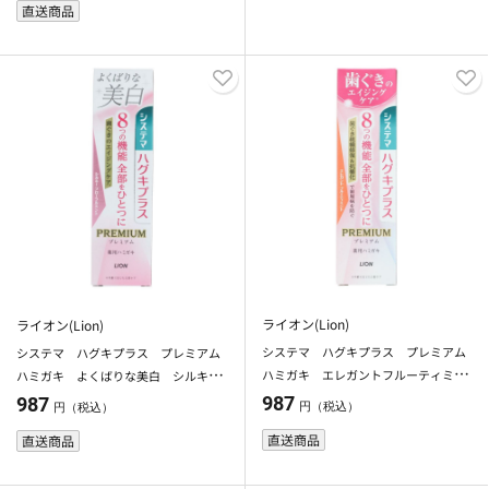
直送商品
ライオン(Lion)
ライオン(Lion)
システマ ハグキプラス プレミアム
システマ ハグキプラス プレミアム
ハミガキ エレガントフルーティミン
ハミガキ よくばりな美白 シルキー
ト ９５ｇ
フローラルミント
987
987
円（税込）
円（税込）
直送商品
直送商品