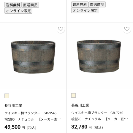
送料無料
直送商品
送料無料
直送商品
オンライン限定
オンライン限定
長谷川工業
長谷川工業
ウイスキー樽プランター GB-7240
ウイスキー樽プランター GB-9545
椀型70 ナチュラル 【メーカー直
椀型90 ナチュラル 【メーカー直
送・代引不可】【北海道・沖縄・離島
送・代引不可】【北海道・沖縄・離島
32,780
49,500
円（税込）
円（税込）
除く】
除く】