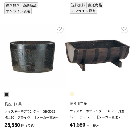
送料無料
直送商品
送料無料
直送商品
オンライン限定
オンライン限定
長谷川工業
長谷川工業
ウイスキー樽プランター GE-1 舟型
ウイスキー樽プランター GB-5033
63 ナチュラル 【メーカー直送・代
椀型50 ブラック 【メーカー直送・
引不可】【北海道・沖縄・離島除く】
代引不可】【北海道・沖縄・離島除
41,580
28,380
円（税込）
円（税込）
く】