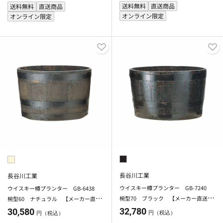
送料無料
直送商品
送料無料
直送商品
オンライン限定
オンライン限定
長谷川工業
長谷川工業
ウイスキー樽プランター GB-7240
ウイスキー樽プランター GB-6438
椀型70 ブラック 【メーカー直送・
椀型60 ナチュラル 【メーカー直
代引不可】【北海道・沖縄・離島除
送・代引不可】【北海道・沖縄・離島
32,780
30,580
円（税込）
円（税込）
く】
除く】