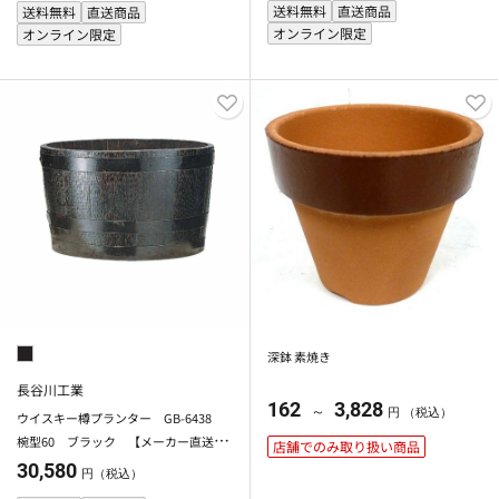
送料無料
直送商品
送料無料
直送商品
オンライン限定
オンライン限定
深鉢 素焼き
長谷川工業
162
3,828
～
円 （税込）
ウイスキー樽プランター GB-6438
椀型60 ブラック 【メーカー直送・
店舗でのみ取り扱い商品
代引不可】【北海道・沖縄・離島除
30,580
円（税込）
く】