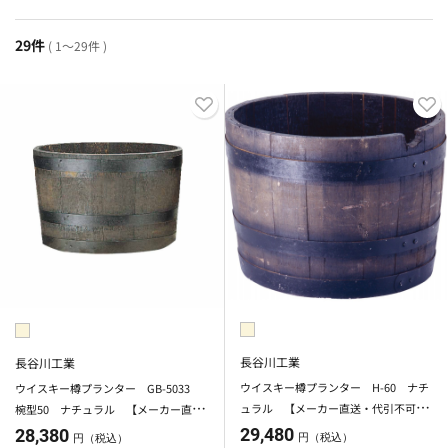
29件
( 1～29件 )
長谷川工業
長谷川工業
ウイスキー樽プランター H-60 ナチ
ウイスキー樽プランター GB-5033
ュラル 【メーカー直送・代引不可】
椀型50 ナチュラル 【メーカー直
【北海道・沖縄・離島除く】
送・代引不可】【北海道・沖縄・離島
29,480
28,380
円（税込）
円（税込）