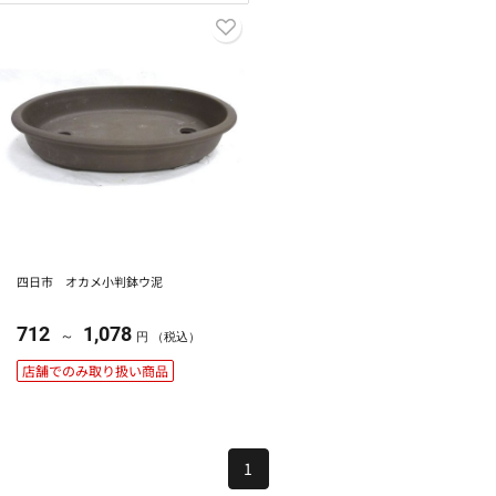
四日市 オカメ小判鉢ウ泥
712
1,078
～
円 （税込）
店舗でのみ取り扱い商品
1