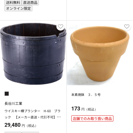
送料無料
直送商品
オンライン限定
本素焼鉢 ３．５号
長谷川工業
173
円（税込）
ウイスキー樽プランター H-60 ブラ
ック 【メーカー直送・代引不可】
店舗でのみ取り扱い商品
【北海道・沖縄・離島除く】
29,480
円（税込）