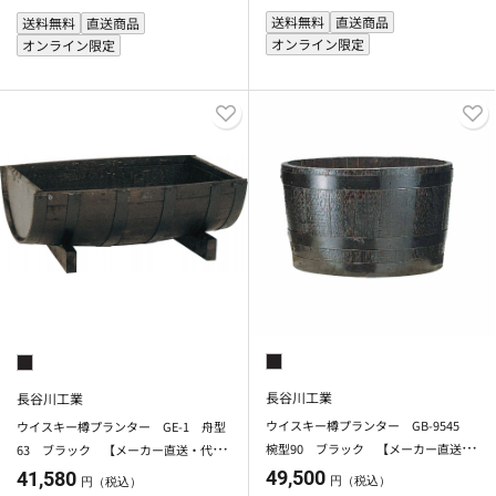
除く】
送料無料
直送商品
送料無料
直送商品
オンライン限定
オンライン限定
長谷川工業
長谷川工業
ウイスキー樽プランター GB-9545
ウイスキー樽プランター GE-1 舟型
椀型90 ブラック 【メーカー直送・
63 ブラック 【メーカー直送・代引
代引不可】【北海道・沖縄・離島除
不可】【北海道・沖縄・離島除く】
49,500
41,580
円（税込）
円（税込）
く】