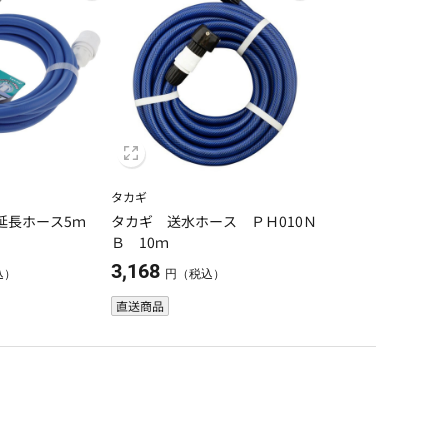
タカギ
イ延長ホース5ｍ
タカギ 送水ホース ＰＨ010Ｎ
Ｂ 10ｍ
3,168
込）
円（税込）
直送商品