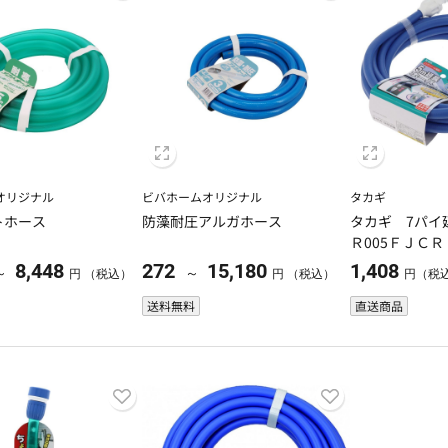
オリジナル
ビバホームオリジナル
タカギ
トホース
防藻耐圧アルガホース
タカギ 7パ
Ｒ005ＦＪＣＲ
8,448
272
15,180
1,408
～
～
円 （税込）
円 （税込）
円（税
送料無料
直送商品