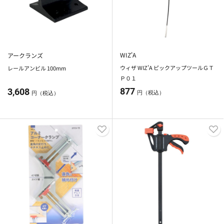
WIZ'A
アークランズ
ウィザ WIZ'A ピックアップツールＧＴ
レールアンビル 100mm
Ｐ０１
877
3,608
円（税込）
円（税込）