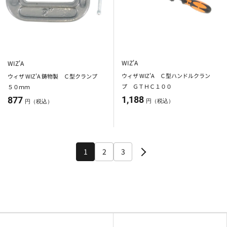
WIZ'A
WIZ'A
ウィザ WIZ'A Ｃ型ハンドルクラン
ウィザ WIZ'A 鋳物製 Ｃ型クランプ
プ ＧＴＨＣ１００
５０ｍｍ
1,188
877
円（税込）
円（税込）
1
2
3