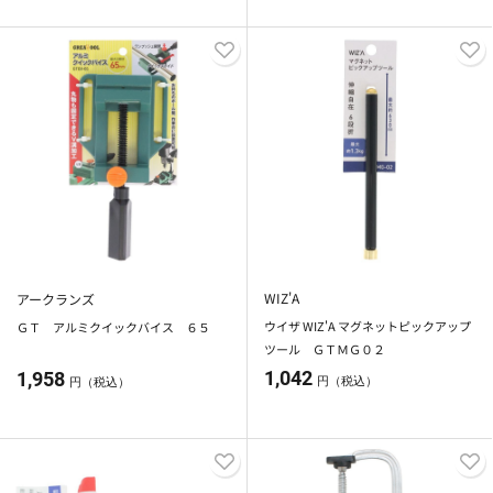
WIZ'A
アークランズ
ウイザ WIZ'A マグネットピックアップ
ＧＴ アルミクイックバイス ６５
ツール ＧＴＭＧ０２
1,042
1,958
円（税込）
円（税込）