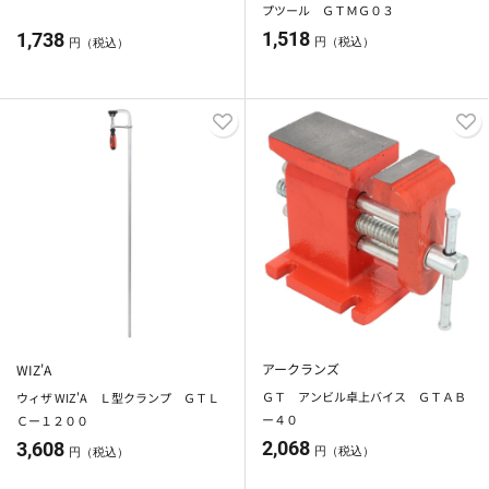
プツール ＧＴＭＧ０３
1,518
1,738
円（税込）
円（税込）
アークランズ
WIZ'A
ＧＴ アンビル卓上バイス ＧＴＡＢ
ウィザ WIZ'A Ｌ型クランプ ＧＴＬ
ー４０
Ｃー１２００
2,068
3,608
円（税込）
円（税込）