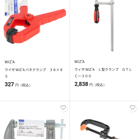
WIZ'A
WIZ'A
ウィザ WIZ'A Ｌ型クランプ ＧＴＬ
ウイザ WIZ’A バネクランプ ３８×８
Ｃー３００
５
2,838
327
円（税込）
円（税込）