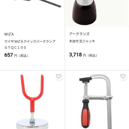
アークランズ
WIZ'A
木台付 豆ジャッキ
ウイザ WIZ’A クイックバークランプ
ＧＴＱＣ１００
3,718
657
円（税込）
円（税込）