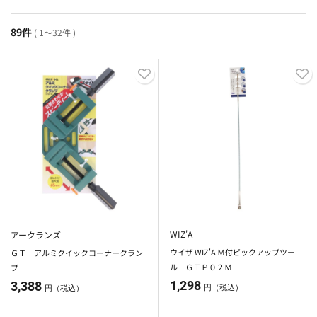
89件
( 1～32件 )
WIZ'A
アークランズ
ウイザ WIZ'A Ｍ付ピックアップツー
ＧＴ アルミクイックコーナークラン
ル ＧＴＰ０２Ｍ
プ
1,298
3,388
円（税込）
円（税込）