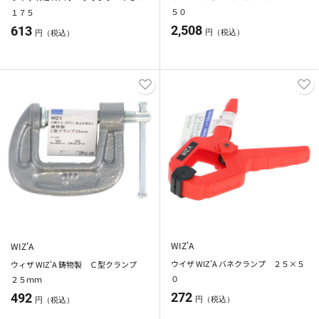
５０
１７５
2,508
613
円（税込）
円（税込）
WIZ'A
WIZ'A
ウイザ WIZ’A バネクランプ ２５×５
ウィザ WIZ'A 鋳物製 Ｃ型クランプ
０
２５ｍｍ
272
492
円（税込）
円（税込）