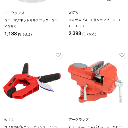
WIZ'A
アークランズ
ウィザ WIZ'A Ｌ型クランプ ＧＴＬ
ＧＴ マグネットマルチフック ＧＴ
Ｃー１５０
ＭＧ８０
2,398
1,188
円（税込）
円（税込）
アークランズ
WIZ'A
ＧＴ ミニホームバイス ＧＴＭＨ―
ウイザ WIZ’A パワークランプ ７５×