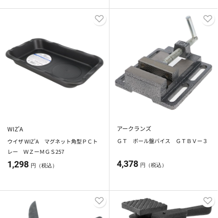
アークランズ
WIZ'A
ＧＴ ボール盤バイス ＧＴＢＶー３
ウイザ WIZ'A マグネット角型ＰＣト
レー ＷＺーＭＧＳ257
4,378
1,298
円（税込）
円（税込）