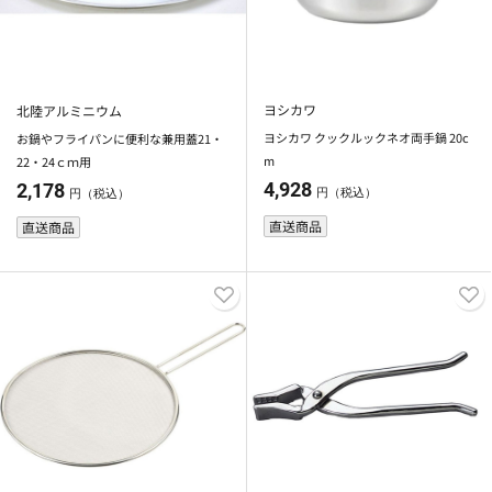
ヨシカワ
北陸アルミニウム
ヨシカワ クックルックネオ両手鍋 20c
お鍋やフライパンに便利な兼用蓋21・
m
22・24ｃｍ用
4,928
2,178
円（税込）
円（税込）
直送商品
直送商品