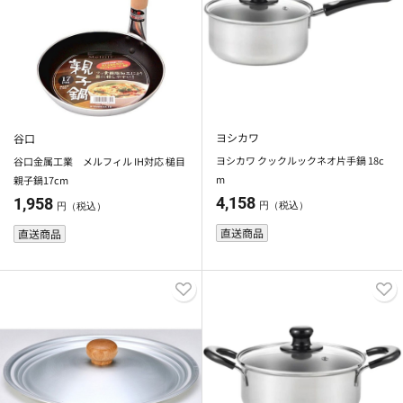
ヨシカワ
谷口
ヨシカワ クックルックネオ片手鍋 18c
谷口金属工業 メルフィル IH対応 槌目
m
親子鍋17cm
4,158
1,958
円（税込）
円（税込）
直送商品
直送商品