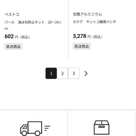
北陸アルミニウム
ベストコ
ホクア ヤットコ鍋用ペンチ
パール 油はね防止ネット 20ー24ｃ
ｍ
3,278
602
円（税込）
円（税込）
直送商品
直送商品
1
2
3