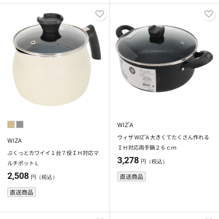
WIZ'A
ウィザ WIZ'A 大きくてたくさん作れる
WIZA
ＩＨ対応両手鍋２６ｃｍ
ぷくっとカワイイ１台７役ＩＨ対応マ
3,278
円（税込）
ルチポット L
2,508
直送商品
円（税込）
直送商品