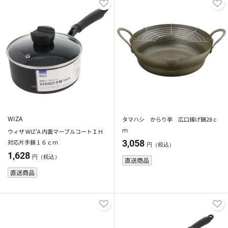
WIZA
タマハシ からり亭 広口揚げ鍋28ｃ
ｍ
ウィザ WIZ'A 内面マーブルコートＩＨ
対応片手鍋１６ｃｍ
3,058
円（税込）
1,628
円（税込）
直送商品
直送商品