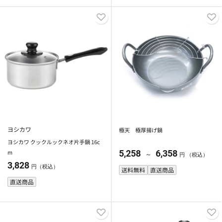
ヨシカワ
極天 極厚揚げ鍋
ヨシカワ クックルックネオ片手鍋 16c
m
5,258
6,358
～
円 （税込）
3,828
円（税込）
送料無料
直送商品
直送商品