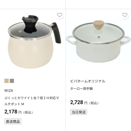
ビバホームオリジナル
ホーロー両手鍋
WIZA
ぷくっとカワイイ１台７役ＩＨ対応マ
2,728
円（税込）
ルチポット Ｍ
2,178
当日発送
円（税込）
直送商品