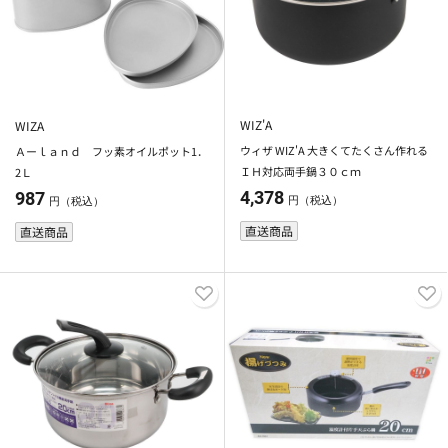
WIZ'A
WIZA
ウィザ WIZ'A 大きくてたくさん作れる
Ａーｌａｎｄ フッ素オイルポット1．
ＩＨ対応両手鍋３０ｃｍ
2Ｌ
4,378
987
円（税込）
円（税込）
直送商品
直送商品