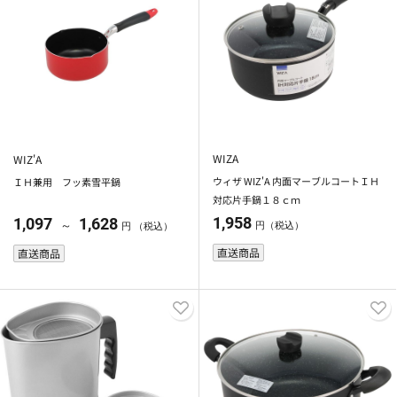
WIZA
WIZ'A
ウィザ WIZ'A 内面マーブルコートＩＨ
ＩＨ兼用 フッ素雪平鍋
対応片手鍋１８ｃｍ
1,958
1,097
1,628
～
円（税込）
円 （税込）
直送商品
直送商品