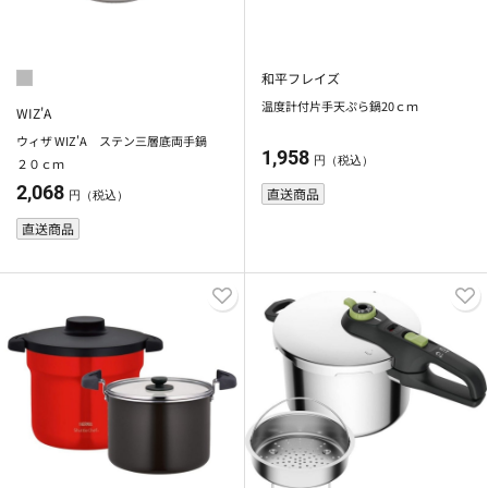
和平フレイズ
温度計付片手天ぷら鍋20ｃｍ
WIZ'A
ウィザ WIZ'A ステン三層底両手鍋
1,958
円（税込）
２０ｃｍ
2,068
直送商品
円（税込）
直送商品