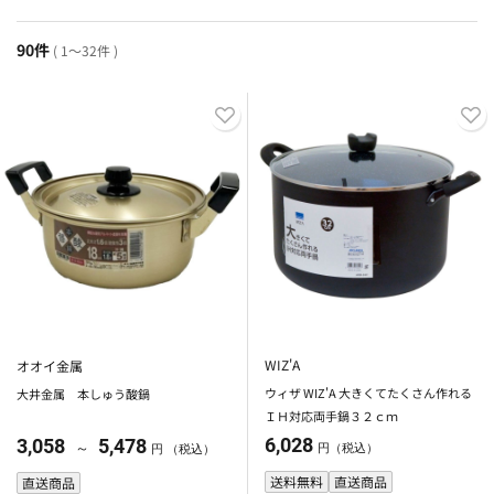
90件
( 1～32件 )
WIZ'A
オオイ金属
ウィザ WIZ'A 大きくてたくさん作れる
大井金属 本しゅう酸鍋
ＩＨ対応両手鍋３２ｃｍ
6,028
3,058
5,478
～
円（税込）
円 （税込）
送料無料
直送商品
直送商品