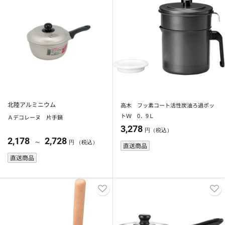
北陸アルミニウム
高木 フッ素コート活性炭油ろ過ポッ
トＷ 0．9Ｌ
Ａデコレーヌ 片手鍋
3,278
円（税込）
2,178
2,728
～
円 （税込）
直送商品
直送商品