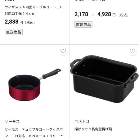
ウィザ WIZ'A 内面マーブルコートＩＨ
対応両手鍋２４ｃｍ
2,178
4,928
～
円 （税込）
2,838
円（税込）
直送商品
直送商品
ベストコ
サーモス
揚げクック長角型揚げ鍋
サーモス デュラブルコートクックパ
ン ＩＨ対応 ＫＮＡー０１８Ｓ レ