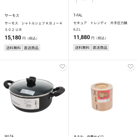
T-FAL
サーモス
セキュア トレンディ 片手圧力鍋
サーモス シャトルシェフ ＫＢＪー４
6.2Ｌ
５０２ ＵＲ
11,880
15,180
円（税込）
円（税込）
送料無料
直送商品
送料無料
直送商品
WIZA
まるわ 中華セイロ