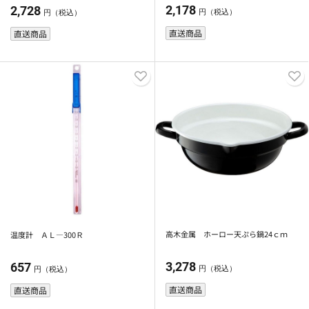
ッド
2,178
2,728
円（税込）
円（税込）
直送商品
直送商品
高木金属 ホーロー天ぷら鍋24ｃｍ
温度計 ＡＬ―300Ｒ
3,278
657
円（税込）
円（税込）
直送商品
直送商品