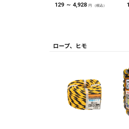
～
129
4,928
円 （税込）
ロープ、ヒモ