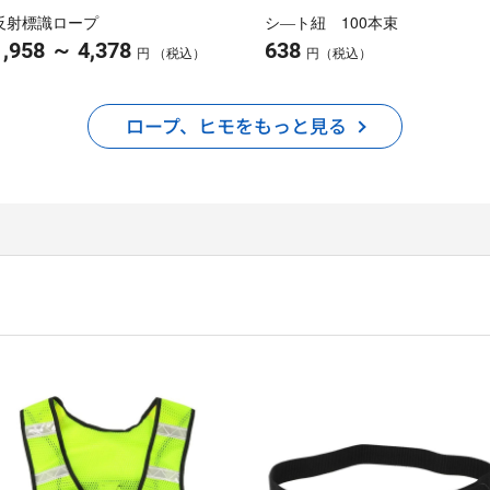
反射標識ロープ
シ―ト紐 100本束
～
1,958
4,378
638
円 （税込）
円（税込）
ロープ、ヒモをもっと見る