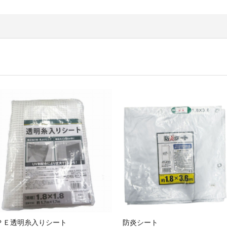
ＰＥ透明糸入りシート
防炎シート