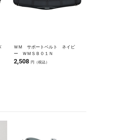
バ
ＷＭ サポートベルト ネイビ
ー ＷＭＳＢ０１Ｎ
2,508
円（税込）