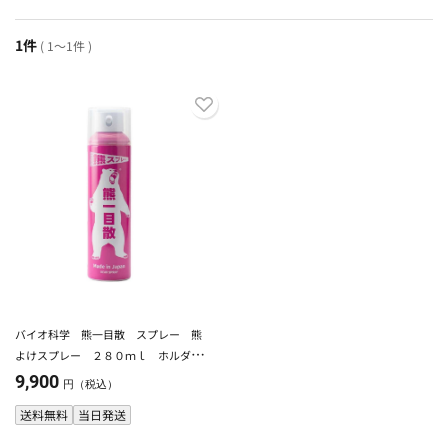
1件
( 1～1件 )
バイオ科学 熊一目散 スプレー 熊
よけスプレー ２８０ｍｌ ホルダー
無し
9,900
円（税込）
送料無料
当日発送