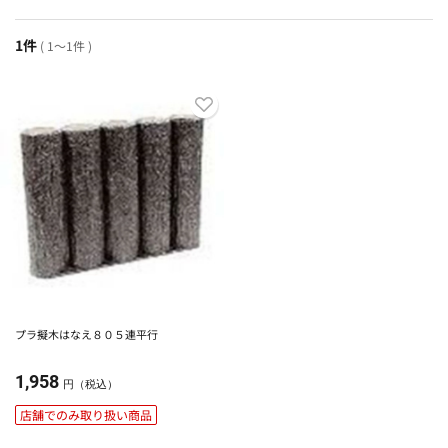
1件
( 1～1件 )
プラ擬木はなえ８０５連平行
1,958
円（税込）
店舗でのみ取り扱い商品