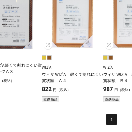
IZ'A軽くて割れにくい賞
WIZ'A
WIZ'A
ックＡ３
ウィザ WIZ'A 軽くて割れにくい
ウィザ WIZ'
賞状額 Ａ４
賞状額 Ｂ４
（税込）
822
987
円（税込）
円（税込
直送商品
直送商品
1