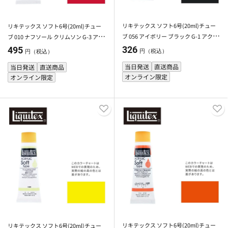
リキテックス ソフト6号(20ml)チュー
リキテックス ソフト6号(20ml)チュー
ブ 056 アイボリー ブラック G-1 アクリ
ブ 010 ナフソール クリムソン G-3 アク
ル絵具 Liquitex
リル絵具 Liquitex
326
495
円（税込）
円（税込）
当日発送
直送商品
当日発送
直送商品
オンライン限定
オンライン限定
リキテックス ソフト6号(20ml)チュー
リキテックス ソフト6号(20ml)チュー