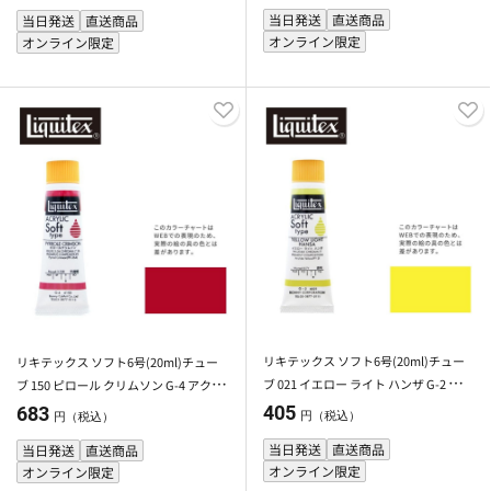
当日発送
直送商品
当日発送
直送商品
オンライン限定
オンライン限定
リキテックス ソフト6号(20ml)チュー
リキテックス ソフト6号(20ml)チュー
ブ 021 イエロー ライト ハンザ G-2 アク
ブ 150 ピロール クリムソン G-4 アクリ
リル絵具 Liquitex
ル絵具 Liquitex
405
683
円（税込）
円（税込）
当日発送
直送商品
当日発送
直送商品
オンライン限定
オンライン限定