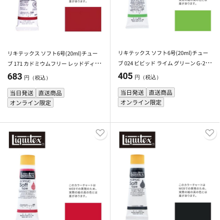
リキテックス ソフト6号(20ml)チュー
リキテックス ソフト6号(20ml)チュー
ブ 024 ビビッド ライム グリーン G-2 ア
ブ 171 カドミウムフリー レッドディー
クリル絵具 Liquitex
プ アクリル絵具 Liquitex
405
683
円（税込）
円（税込）
当日発送
直送商品
当日発送
直送商品
オンライン限定
オンライン限定