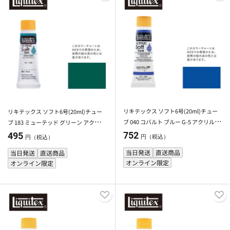
リキテックス ソフト6号(20ml)チュー
リキテックス ソフト6号(20ml)チュー
ブ 040 コバルト ブルー G-5 アクリル絵
ブ 183 ミューテッド グリーン アクリル
具 Liquitex
絵具 Liquitex
752
495
円（税込）
円（税込）
当日発送
直送商品
当日発送
直送商品
オンライン限定
オンライン限定