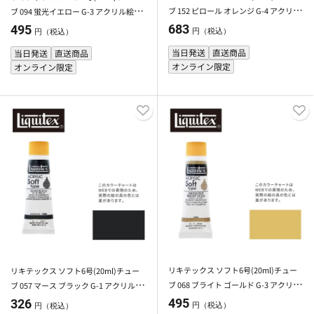
ブ 152 ピロール オレンジ G-4 アクリル
ブ 094 蛍光イエロー G-3 アクリル絵具
絵具 Liquitex
Liquitex
683
495
円（税込）
円（税込）
当日発送
直送商品
当日発送
直送商品
オンライン限定
オンライン限定
リキテックス ソフト6号(20ml)チュー
リキテックス ソフト6号(20ml)チュー
ブ 068 ブライト ゴールド G-3 アクリル
ブ 057 マース ブラック G-1 アクリル絵
絵具 Liquitex
具 Liquitex
495
326
円（税込）
円（税込）