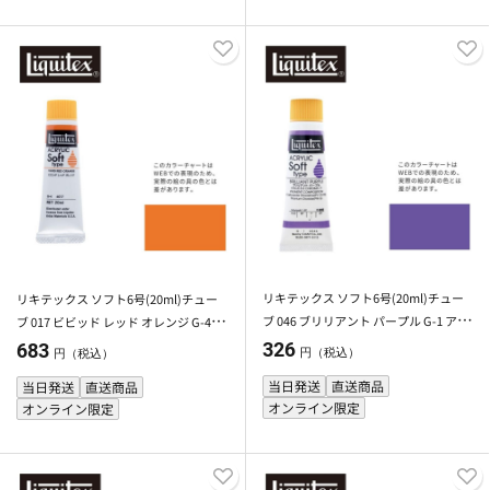
リキテックス ソフト6号(20ml)チュー
リキテックス ソフト6号(20ml)チュー
ブ 046 ブリリアント パープル G-1 アク
ブ 017 ビビッド レッド オレンジ G-4 ア
リル絵具 Liquitex
クリル絵具 Liquitex
326
683
円（税込）
円（税込）
当日発送
直送商品
当日発送
直送商品
オンライン限定
オンライン限定