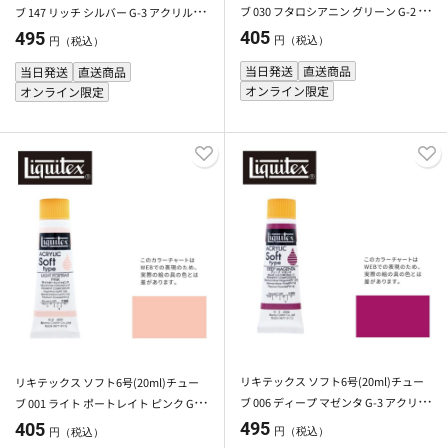
ブ 030 フタロシアニン グリーン G-2 ア
ブ 147 リッチ シルバー G-3 アクリル絵
クリル絵具 Liquitex
具 Liquitex
405
495
円（税込）
円（税込）
当日発送
直送商品
当日発送
直送商品
オンライン限定
オンライン限定
リキテックス ソフト6号(20ml)チュー
リキテックス ソフト6号(20ml)チュー
ブ 006 ディープ マゼンタ G-3 アクリル
ブ 001 ライト ポートレイト ピンク G-2
絵具 Liquitex
アクリル絵具 Liquitex
495
405
円（税込）
円（税込）