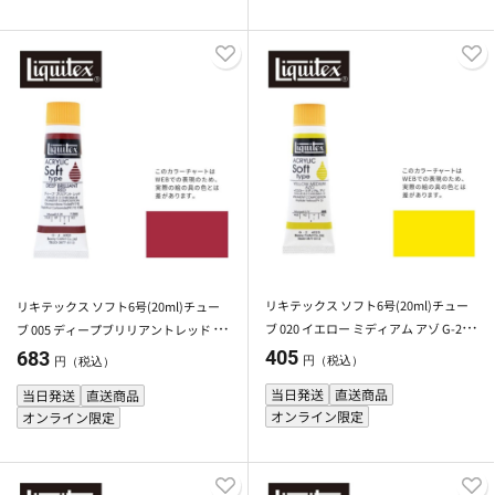
リキテックス ソフト6号(20ml)チュー
リキテックス ソフト6号(20ml)チュー
ブ 020 イエロー ミディアム アゾ G-2 ア
ブ 005 ディープブリリアントレッド ア
クリル絵具 Liquitex
クリル絵具 Liquitex
405
683
円（税込）
円（税込）
当日発送
直送商品
当日発送
直送商品
オンライン限定
オンライン限定