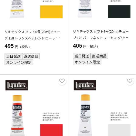
リキテックス ソフト6号(20ml)チュー
リキテックス ソフト6号(20ml)チュー
ブ 126 パーマネント フーカス グリーン
ブ 158 トランスペアレント ロー シェン
ディープ ヒュー G-2 アクリル絵具 Liqu
ナ G-3 アクリル絵具 Liquitex
405
495
円（税込）
円（税込）
itex
当日発送
直送商品
当日発送
直送商品
オンライン限定
オンライン限定