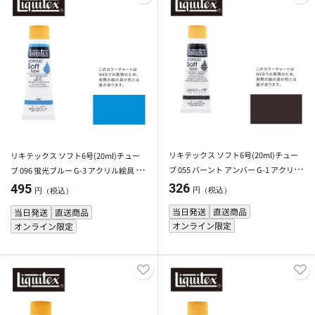
リキテックス ソフト6号(20ml)チュー
リキテックス ソフト6号(20ml)チュー
ブ 055 バーント アンバー G-1 アクリル
ブ 096 蛍光ブルー G-3 アクリル絵具 Li
絵具 Liquitex
quitex
326
495
円（税込）
円（税込）
当日発送
直送商品
当日発送
直送商品
オンライン限定
オンライン限定