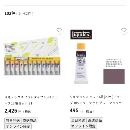
102件
( 1～32件 )
リキテックス ソフト6号(20ml)チュー
リキテックス ソフトタイプ 10ml チュ
ブ 185 ミューテッド グレー アクリル絵
ーブ 13 色セット S1
具 Liquitex
495
2,425
円（税込）
円（税込）
当日発送
直送商品
当日発送
直送商品
オンライン限定
オンライン限定