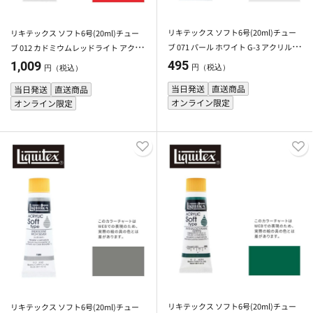
リキテックス ソフト6号(20ml)チュー
リキテックス ソフト6号(20ml)チュー
ブ 071 パール ホワイト G-3 アクリル絵
ブ 012 カドミウムレッドライト アクリ
具 Liquitex
ル絵具 Liquitex
495
1,009
円（税込）
円（税込）
当日発送
直送商品
当日発送
直送商品
オンライン限定
オンライン限定
リキテックス ソフト6号(20ml)チュー
リキテックス ソフト6号(20ml)チュー