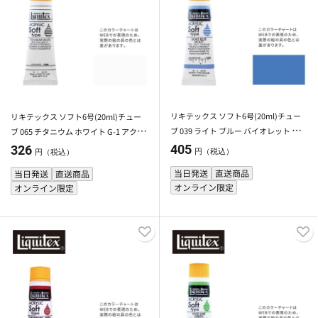
リキテックス ソフト6号(20ml)チュー
リキテックス ソフト6号(20ml)チュー
ブ 039 ライト ブルー バイオレット G-2
ブ 065 チタニウム ホワイト G-1 アクリ
アクリル絵具 Liquitex
ル絵具 Liquitex
405
326
円（税込）
円（税込）
当日発送
直送商品
当日発送
直送商品
オンライン限定
オンライン限定