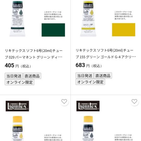
リキテックス ソフト6号(20ml)チュー
リキテックス ソフト6号(20ml)チュー
ブ 155 グリーン ゴールド G-4 アクリル
ブ 029 パーマネント グリーン ディープ
絵具 Liquitex
G-2 アクリル絵具 Liquitex
683
405
円（税込）
円（税込）
当日発送
直送商品
当日発送
直送商品
オンライン限定
オンライン限定