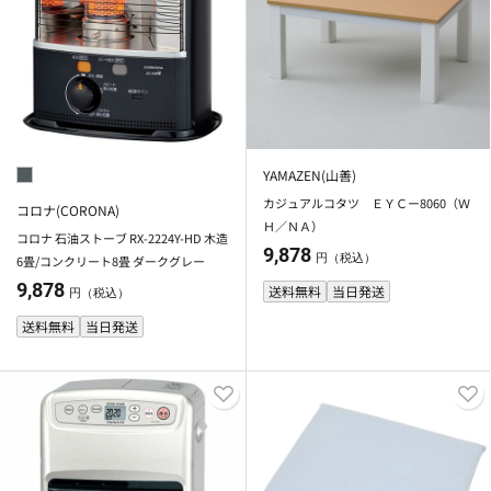
YAMAZEN(山善)
カジュアルコタツ ＥＹＣー8060（Ｗ
コロナ(CORONA)
Ｈ／ＮＡ）
コロナ 石油ストーブ RX-2224Y-HD 木造
9,878
円（税込）
6畳/コンクリート8畳 ダークグレー
9,878
送料無料
当日発送
円（税込）
送料無料
当日発送