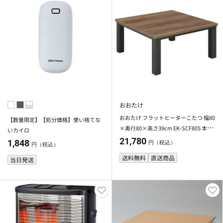
おおたけ
おおたけ フラットヒーターこたつ 幅80
【数量限定】【処分価格】使い捨てな
×奥行80×高さ39cm EK-SCF805 本体
いカイロ
のみ
21,780
1,848
円（税込）
円（税込）
送料無料
直送商品
当日発送