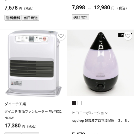
7,898
12,980
7,678
～
円 （税込）
円（税込）
送料無料
送料無料
当日発送
ダイニチ工業
ダイニチ 石油ファンヒーター FW-YK32
ヒロコーポレーション
NC4W
raydrop 超音波アロマ加湿器 ３．８L
17,380
円（税込）