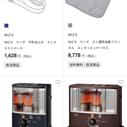
WIZ'A
WIZ'A
WIZ'A ウィザ らく寝防消臭フラン
WIZ'A ウィザ 平形あんか ＡＬＨ
ネル ＡＬＲ１８１ＨーＨＳ
６０１ＨーＨ
8,778
1,628
円（税込）
円（税込）
送料無料
直送商品
直送商品