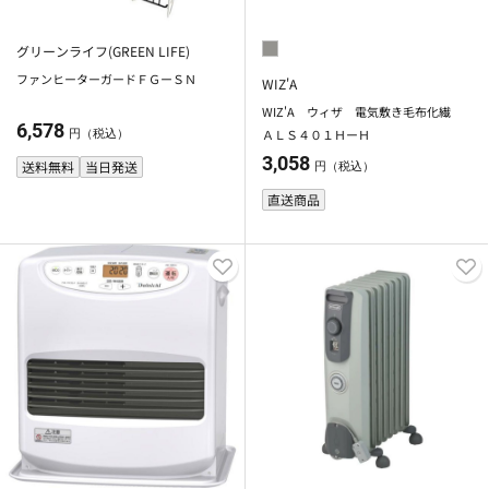
グリーンライフ(GREEN LIFE)
ファンヒーターガードＦＧーＳＮ
WIZ'A
WIZ'A ウィザ 電気敷き毛布化繊
6,578
ＡＬＳ４０１ＨーＨ
円（税込）
3,058
送料無料
当日発送
円（税込）
直送商品