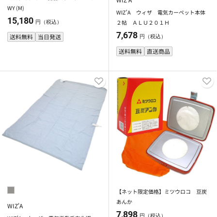
WY (M)
WIZ'A ウィザ 電気カーペット本体
15,180
２帖 ＡＬＵ２０１Ｈ
円（税込）
7,678
送料無料
当日発送
円（税込）
送料無料
直送商品
【ネット限定価格】ミツウロコ 豆炭
あんか
WIZ'A
7,898
円（税込）