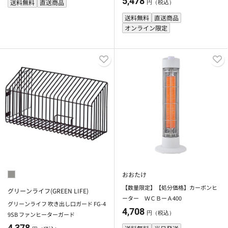
5,478
送料無料
直送商品
円（税込）
送料無料
直送商品
オンライン限定
おおたけ
【数量限定】【処分価格】カーボンヒ
グリーンライフ(GREEN LIFE)
ーター ＷＣＢーＡ400
グリーンライフ 吹き出し口ガード FG-4
4,708
円（税込）
9SB ファンヒーターガード
4,378