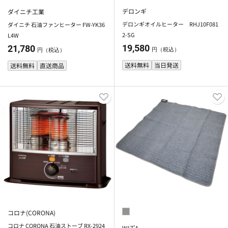
デロンギ
ダイニチ工業
デロンギオイルヒーター RHJ10F081
ダイニチ 石油ファンヒーター FW-YK36
2-SG
L4W
19,580
21,780
円（税込）
円（税込）
送料無料
当日発送
送料無料
直送商品
コロナ(CORONA)
コロナ CORONA 石油ストーブ RX-2924
WIZ'A