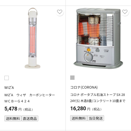
コロナ(CORONA)
WIZ'A
コロナ ポータブル石油ストーブ SX-28
WIZ'A ウィザ カーボンヒーター
24Y(S) 木造8畳/コンクリート10畳まで
ＷＣＢーＧ４２４
16,280
5,478
円（税込）
円（税込）
送料無料
当日発送
送料無料
直送商品