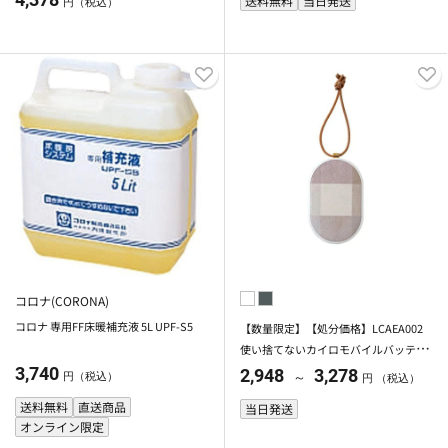
送料無料
当日発送
円（税込）
コロナ(CORONA)
コロナ 専用FF床暖補充液 5L UPF-S5
【数量限定】【処分価格】LCAEA002
使い捨てないカイロモバイルバッテリ
機能付
3,740
2,948
3,278
円（税込）
～
円 （税込）
送料無料
直送商品
当日発送
オンライン限定