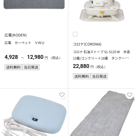
広電(KODEN)
広電 カーペット ＶＷＵ
コロナ(CORONA)
コロナ 石油ストーブ SL-5125 W 木造
4,928
12,980
～
13畳/コンクリート18畳 タンク一体
円 （税込）
型
22,880
送料無料
当日発送
円（税込）
送料無料
当日発送