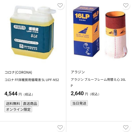
アラジン
コロナ(CORONA)
アラジン ブルーフレーム用替え心 16L
コロナ FF床暖房用循環液 5L UPF-N52
P
2,640
4,544
円（税込）
円（税込）
当日発送
送料無料
直送商品
オンライン限定