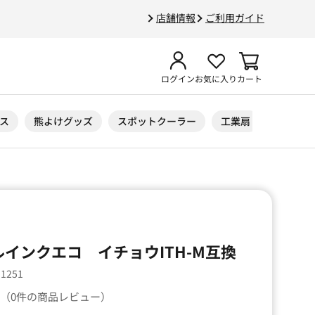
店舗情報
ご利用ガイド
ログイン
お気に入り
カート
ス
熊よけグッズ
スポットクーラー
工業扇
ニトリル
ルインクエコ イチョウITH-M互換
31251
（0件の商品レビュー）