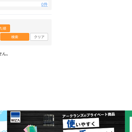
0件
た順
検索
クリア
せん。