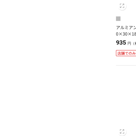
アルミアン
0×30×18
935
円（
店舗でのみ