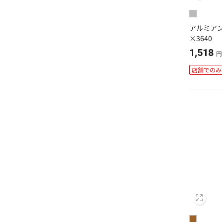
アルミアング
×3640
1,518
円
店舗でのみ