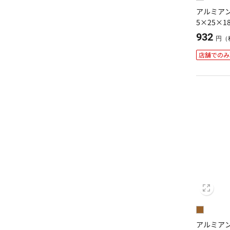
アルミアン
5×25×18
932
円（
店舗でのみ
アルミアン