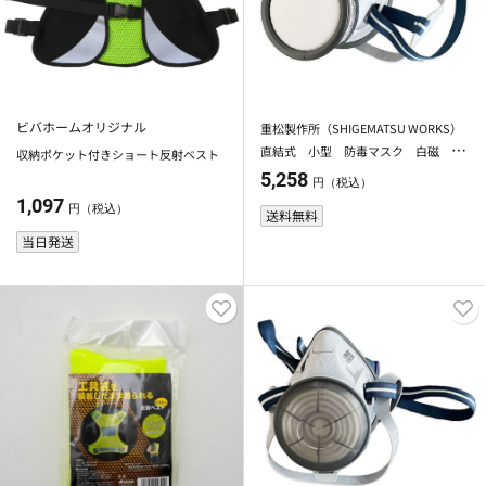
ビバホームオリジナル
重松製作所（SHIGEMATSU WORKS）
直結式 小型 防毒マスク 白磁 Ｔ
収納ポケット付きショート反射ベスト
Ｓ／ＯＶ防じん機能付有機ガス用吸収
5,258
円（税込）
缶付 TW01-M-WH
1,097
円（税込）
送料無料
当日発送