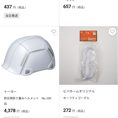
657
437
円（税込）
円（税込）
当日発送
ビバホームオリジナル
トーヨー
セーフティゴーグル
防災用折り畳みヘルメット No.100
白
272
4,378
円（税込）
円（税込）