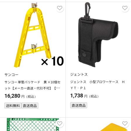
ジェントス
サンコー
ジェントス 小型ブロワーケース Ｈ
サンコー 単管バリケード 黄 ×10個セ
ＹＴ‐Ｐ１
ット【メーカー直送・代引不可】【法
人限定】【日祝配送不可・時間指定不
1,738
16,280
円（税込）
円（税込）
可】
直送商品
送料無料
直送商品