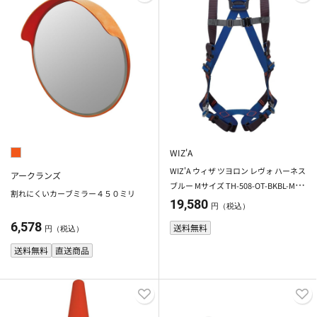
WIZ'A
WIZ'A ウィザ ツヨロン レヴォ ハーネス
アークランズ
ブルー Mサイズ TH-508-OT-BKBL-M-A
割れにくいカーブミラー４５０ミリ
KS型-JAN-BX
19,580
円（税込）
6,578
送料無料
円（税込）
送料無料
直送商品