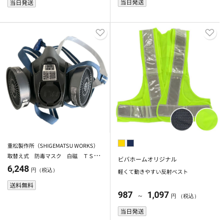
当日発送
当日発送
重松製作所（SHIGEMATSU WORKS）
取替え式 防毒マスク 白磁 ＴＳ／
ビバホームオリジナル
ＯＶ防じん機能付有機ガス用吸収缶付
6,248
円（税込）
軽くて動きやすい反射ベスト
292354
送料無料
987
1,097
～
円 （税込）
当日発送