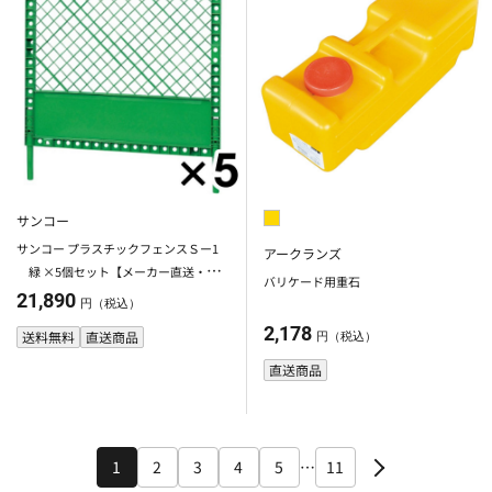
サンコー
サンコー プラスチックフェンスＳー1
アークランズ
緑 ×5個セット【メーカー直送・代
バリケード用重石
引不可】【法人限定】【日祝配送不
21,890
円（税込）
可・時間指定不可】
2,178
送料無料
直送商品
円（税込）
直送商品
1
2
3
4
5
…
11