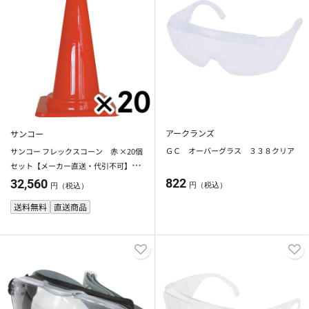
アークランズ
サンコー
ＧＣ オーバーグラス ３３８クリア
サンコー フレックスコーン 赤 ×20個
セット【メーカー直送・代引不可】
【法人限定】【日祝配送不可・時間指
822
32,560
円（税込）
円（税込）
定不可】
送料無料
直送商品