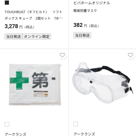
ビバホームオリジナル
簡易防塵マスク
TOUGHBUILT（タフビルト） ソフト
ボックス キューブ 2個セット TB-19
382
2-A2
3,278
円（税込）
円（税込）
当日発送
当日発送
オンライン限定
アークランズ
アークランズ