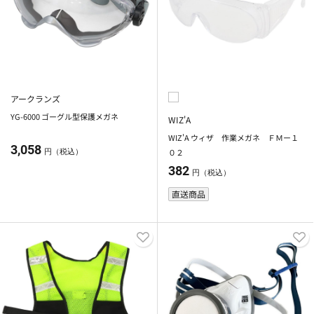
アークランズ
YG-6000 ゴーグル型保護メガネ
WIZ'A
WIZ'A ウィザ 作業メガネ ＦＭー１
3,058
０２
円（税込）
382
円（税込）
直送商品