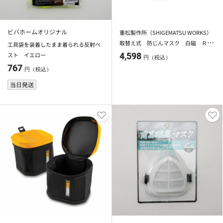
ビバホームオリジナル
重松製作所（SHIGEMATSU WORKS）
取替え式 防じんマスク 白磁 Ｒ１
工具袋を装着したまま着られる反射ベ
フィルタ付 TW01R-WH
スト イエロー
4,598
円（税込）
767
円（税込）
当日発送