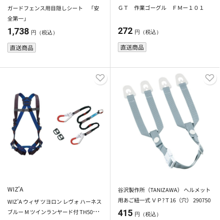
ＧＴ 作業ゴーグル ＦＭー１０１
ガードフェンス用目隠しシート 「安
全第一」
272
1,738
円（税込）
円（税込）
直送商品
直送商品
WIZ'A
谷沢製作所（TANIZAWA） ヘルメット
用あご紐一式 ＶＰ?Ｔ16（穴） 290750
WIZ'A ウィザ ツヨロン レヴォ ハーネス
ブルー M ツインランヤード付 TH508O
415
円（税込）