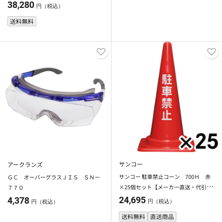
TBKBLM+2NV21KSBK2R23AKS
38,280
円（税込）
送料無料
サンコー
アークランズ
サンコー 駐車禁止コーン 700Ｈ 赤
ＧＣ オーバーグラスＪＩＳ ＳＮー
×25個セット【メーカー直送・代引不
７７０
可】【法人限定】【日祝配送不可・時
24,695
4,378
円（税込）
円（税込）
間指定不可】
送料無料
直送商品