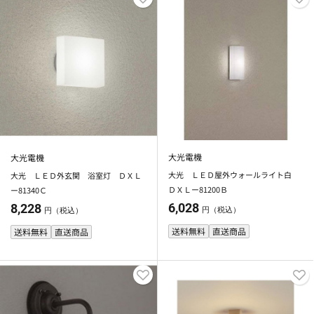
大光電機
大光電機
大光 ＬＥＤ屋外ウォールライト白
大光 ＬＥＤ外玄関 浴室灯 ＤＸＬ
ＤＸＬー81200Ｂ
ー81340Ｃ
6,028
8,228
円（税込）
円（税込）
送料無料
直送商品
送料無料
直送商品