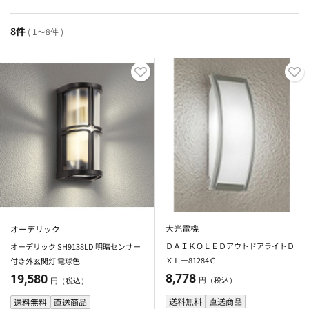
8件
( 1～8件 )
大光電機
オーデリック
ＤＡＩＫＯＬＥＤアウトドアライトＤ
オーデリック SH9138LD 明暗センサー
ＸＬー81284Ｃ
付き外玄関灯 電球色
8,778
19,580
円（税込）
円（税込）
送料無料
直送商品
送料無料
直送商品