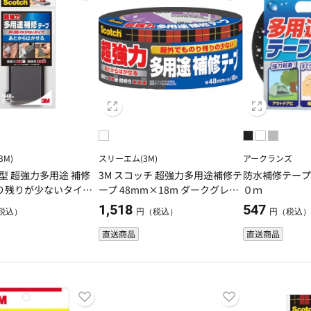
M)
スリーエム(3M)
アークランズ
ド型 超強力多用途 補修
3M スコッチ 超強力多用途補修テ
防水補修テー
り残りが少ないタイプ
ープ 48mm×18m ダークグレー
０ｍ
m
DUCT-NR18
1,518
547
税込）
円（税込）
円（税込
直送商品
直送商品