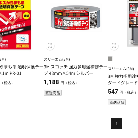
M)
スリーエム(3M)
からまもる 透明保護テー
3M スコッチ 強力多用途補修テー
スリーエム(3M)
1m PR-01
プ 48mm×54m シルバー
3M 強力多用途補修テープ スタン
1,188
ダードグレード カー
（税込）
円（税込）
×5mDUCT-FD
547
直送商品
円（税込
直送商品
1