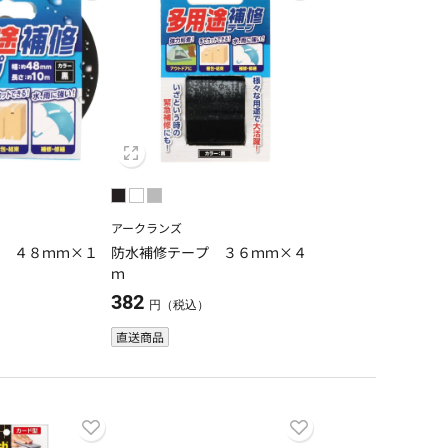
アークランズ
プ ４８ｍｍ×１
防水補修テープ ３６ｍｍ×４
ｍ
382
）
円（税込）
直送商品