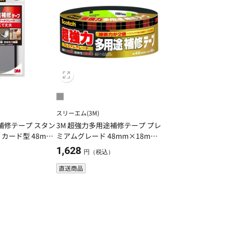
スリーエム(3M)
3M 超強力多用途補修テープ プレ
ド型 48mm
ミアムグレード 48mm×18mDU
C5
CT-EX18
1,628
）
円（税込）
直送商品