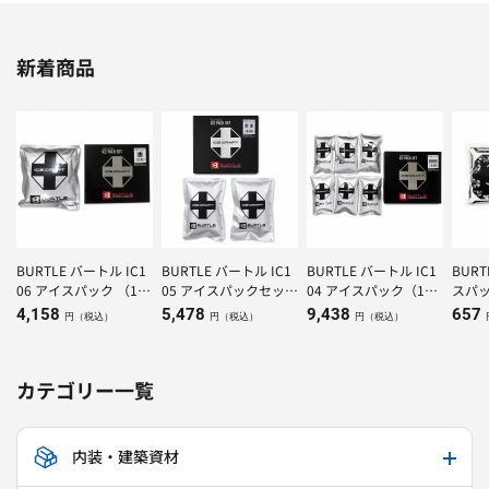
新着商品
BURTLE バートル IC1
BURTLE バートル IC1
BURTLE バートル IC1
BUR
06 アイスパック （1K
05 アイスパックセット
04 アイスパック（150
スパッ
g）×1個
（500g）×２個
g）×6個
4,158
5,478
9,438
657
円（税込）
円（税込）
円（税込）
カテゴリー一覧
内装・建築資材