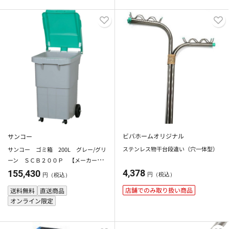
ビバホームオリジナル
サンコー
ステンレス物干台段違い（穴一体型）
サンコー ゴミ箱 200L グレー/グリ
ーン ＳＣＢ２００Ｐ 【メーカー直
送・代引不可】【法人限定】【日祝配
4,378
155,430
円（税込）
円（税込）
送不可・時間指定不可】
店舗でのみ取り扱い商品
送料無料
直送商品
オンライン限定