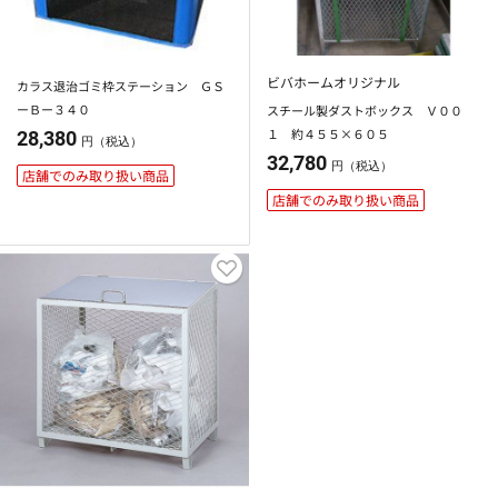
ビバホームオリジナル
カラス退治ゴミ枠ステーション ＧＳ
ーＢー３４０
スチール製ダストボックス Ｖ００
１ 約４５５×６０５
28,380
円（税込）
32,780
円（税込）
店舗でのみ取り扱い商品
店舗でのみ取り扱い商品