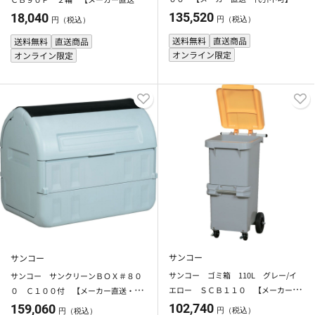
【法人限定】【日祝配送不可・時間指
代引不可】【法人限定】【日祝配送不
135,520
18,040
円（税込）
円（税込）
定不可】
可・時間指定不可】
送料無料
直送商品
送料無料
直送商品
オンライン限定
オンライン限定
サンコー
サンコー
サンコー ゴミ箱 110L グレー/イ
サンコー サンクリーンＢＯＸ＃８０
エロー ＳＣＢ１１０ 【メーカー直
０ Ｃ１００付 【メーカー直送・代
送・代引不可】【法人限定】【日祝配
引不可】【法人限定】【日祝配送不
102,740
159,060
円（税込）
円（税込）