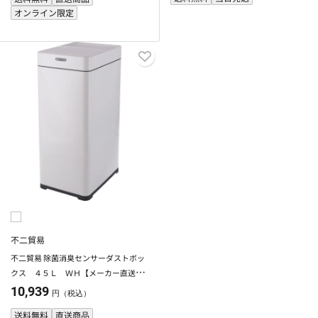
オンライン限定
不二貿易
不二貿易 除菌消臭センサーダストボッ
クス ４５Ｌ ＷＨ【メーカー直送・
代引不可】
10,939
円（税込）
送料無料
直送商品