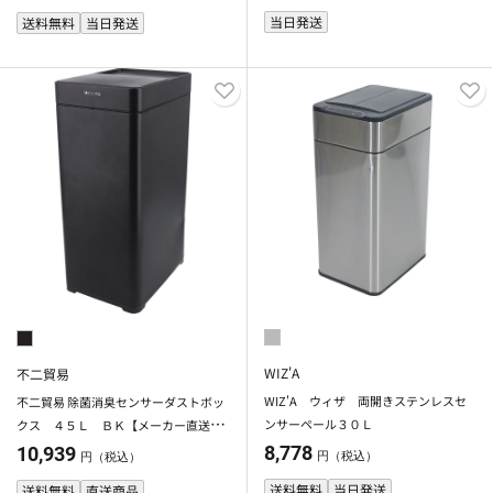
当日発送
送料無料
当日発送
WIZ'A
不二貿易
WIZ'A ウィザ 両開きステンレスセ
不二貿易 除菌消臭センサーダストボッ
ンサーペール３０Ｌ
クス ４５Ｌ ＢＫ【メーカー直送・
代引不可】
8,778
10,939
円（税込）
円（税込）
送料無料
当日発送
送料無料
直送商品