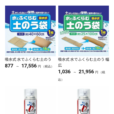
吸水式 水でふくらむ土のう
吸水式 水でふくらむ土のう 幅
広
877
17,556
～
円 （税込）
1,036
21,956
～
円 （税
込）