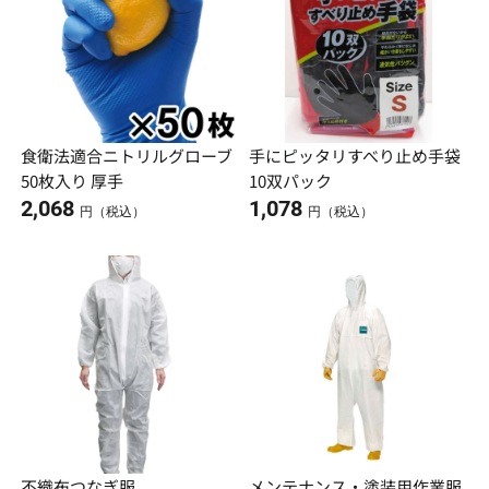
食衛法適合ニトリルグローブ
手にピッタリすべり止め手袋
50枚入り 厚手
10双パック
2,068
1,078
円（税込）
円（税込）
不織布つなぎ服
メンテナンス・塗装用作業服