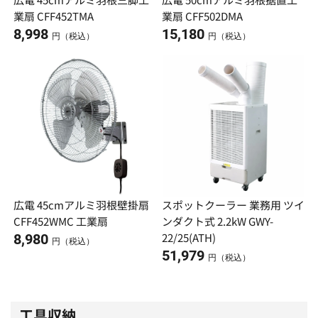
業扇 CFF452TMA
業扇 CFF502DMA
8,998
15,180
円（税込）
円（税込）
広電 45cmアルミ羽根壁掛扇
スポットクーラー 業務用 ツイ
CFF452WMC 工業扇
ンダクト式 2.2kW GWY-
22/25(ATH)
8,980
円（税込）
51,979
円（税込）
工具収納