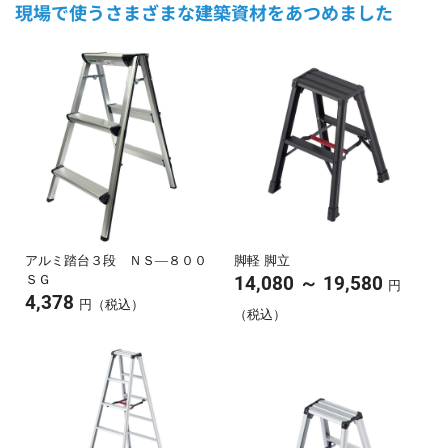
現場で使うさまざまな建築資材をあつめました
アルミ踏台３段 ＮＳ―８００
脚軽 脚立
ＳＧ
～
14,080
19,580
円
4,378
円（税込）
（税込）