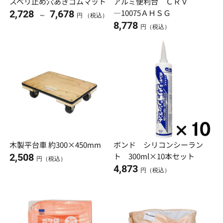
スベリ止め穴あきゴムマット
アルミ便利台 ＣＲＶ
―10075ＡＨＳＧ
2,728
7,678
～
円 （税込）
8,778
円（税込）
木製平台車 約300×450mm
ボンド シリコンシーラン
ト 300ml×10本セット
2,508
円（税込）
4,873
円（税込）