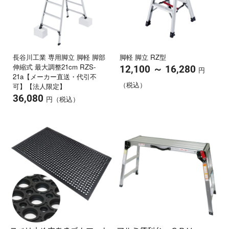
長谷川工業 専用脚立 脚軽 脚部
脚軽 脚立 RZ型
伸縮式 最大調整21cm RZS-
～
12,100
16,280
円
21a【メーカー直送・代引不
（税込）
可】【法人限定】
36,080
円（税込）