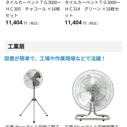
タイルカーペットＴＧ3000ー
タイルカーペットＴＧ3000ー
ＨＣ305 チャコール ×16枚
ＨＣ314 グリーン ×16枚セ
セット
ット
11,404
11,404
円（税込）
円（税込）
工業扇
設置が簡単で、工場や作業現場などで活躍！
広電 45cmアルミ羽根三脚工
広電 50cmアルミ羽根据置工