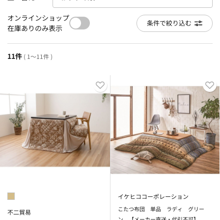
オンラインショップ
条件で絞り込む
在庫ありのみ表示
11件
( 1～11件 )
イケヒココーポレーション
こたつ布団 単品 ラディ グリー
不二貿易
ン 【メーカー直送・代引不可】