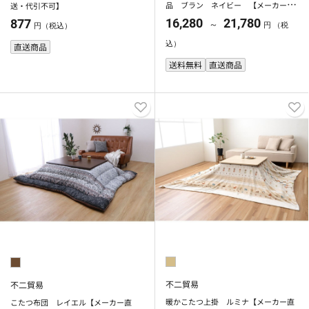
品 ブラン ネイビー 【メーカー直
送・代引不可】
送・代引不可】
16,280
21,780
877
～
円 （税
円（税込）
込）
直送商品
送料無料
直送商品
不二貿易
不二貿易
暖かこたつ上掛 ルミナ【メーカー直
こたつ布団 レイエル【メーカー直