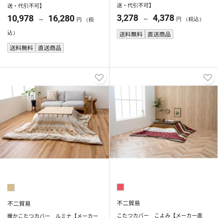
送・代引不可】
送・代引不可】
3,278
4,378
10,978
16,280
～
～
円 （税込）
円 （税
込）
送料無料
直送商品
送料無料
直送商品
不二貿易
不二貿易
こたつカバー こよみ【メーカー直
暖かこたつカバー ルミナ【メーカー