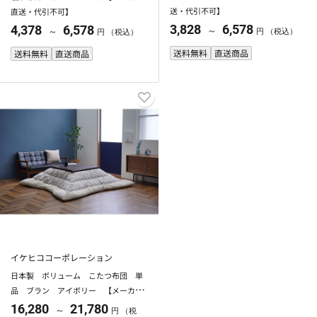
送・代引不可】
直送・代引不可】
3,828
6,578
4,378
6,578
～
～
円 （税込）
円 （税込）
送料無料
直送商品
送料無料
直送商品
イケヒココーポレーション
日本製 ボリューム こたつ布団 単
品 ブラン アイボリー 【メーカー
直送・代引不可】
16,280
21,780
～
円 （税