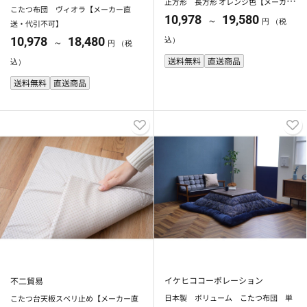
正方形 長方形 オレンジ色【メーカー
こたつ布団 ヴィオラ【メーカー直
直送・代引不可】
10,978
19,580
～
円 （税
送・代引不可】
10,978
18,480
込）
～
円 （税
送料無料
直送商品
込）
送料無料
直送商品
イケヒココーポレーション
不二貿易
日本製 ボリューム こたつ布団 単
こたつ台天板スベリ止め【メーカー直