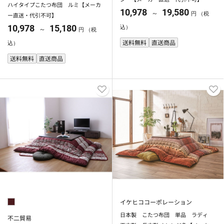
ハイタイプこたつ布団 ルミ【メーカ
10,978
19,580
～
円 （税
ー直送・代引不可】
10,978
15,180
込）
～
円 （税
送料無料
直送商品
込）
送料無料
直送商品
イケヒココーポレーション
日本製 こたつ布団 単品 ラディ
不二貿易