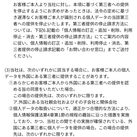
お客様ご本人より当社に対し、本項に基づく第三者への提供
を停止するようにお求めがあったときは、法令の定めに基づ
き遅滞なくお客様ご本人が識別される個人データの当該第三
者への提供を停止いたします。第三者提供の停止請求方法に
ついては、下記6.記載の「個人情報の訂正・追加・削除、利用
停止・消去・第三者提供の停止請求方法」にてご案内の内容
に従い、個人情報の訂正・追加・削除、利用停止・消去、第
三者提供の停止請求記載の「お問い合わせ窓口」までご送付
ください。
(3)当社は、次のいずれかに該当する場合に、お客様ご本人の個人
データを外国にある第三者に提供することがあります。
①あらかじめお客様ご本人から外国にある第三者への提供を認
める旨の同意をいただいた場合。
この場合の提供先は、次のいずれかに限ります。
ア.外国にある当社親会社およびその子会社と関係会社
②個人データの取扱いについて、適正かつ合理的な方法により、
個人情報保護法第4章第1節の規程の趣旨に沿った措置を実施
しており、かつ、当社との間でその実施が確保されている、外
国にある第三者に個人データを提供の場合。この場合の提供
先は、次のいずれかに限ります。