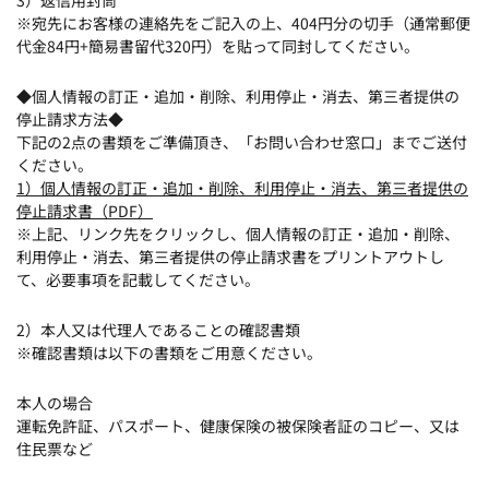
3）返信用封筒
※宛先にお客様の連絡先をご記入の上、404円分の切手（通常郵便
代金84円+簡易書留代320円）を貼って同封してください。
◆個人情報の訂正・追加・削除、利用停止・消去、第三者提供の
停止請求方法◆
下記の2点の書類をご準備頂き、「お問い合わせ窓口」までご送付
ください。
1）個人情報の訂正・追加・削除、利用停止・消去、第三者提供の
停止請求書（PDF）
※上記、リンク先をクリックし、個人情報の訂正・追加・削除、
利用停止・消去、第三者提供の停止請求書をプリントアウトし
て、必要事項を記載してください。
2）本人又は代理人であることの確認書類
※確認書類は以下の書類をご用意ください。
本人の場合
運転免許証、パスポート、健康保険の被保険者証のコピー、又は
住民票など