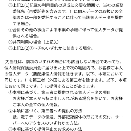
③上記2.(1)記載の利用目的の達成に必要な範囲で、当社の業務
委託先（再委託先を含みます。）に個人データの取扱いの全
部または一部を委託することに伴って当該個人データを提供
する場合。
④合併その他の事由による事業の承継に伴って個人データが提
供される場合。
⑤共同利用の場合（上記3.）
⑥上記2.(2)①～④のいずれかに該当する場合。
(2)当社は、前項のいずれの場合にも該当しない場合であっても、
個人情報保護委員会に届け出た上で次の範囲内で、お客様ご本人
の個人データ（要配慮個人情報を除きます。以下、本項において
同じです。）を第三者（外国にある第三者を除きます。以下、本項
において同じです。）に提供することがあります。
①本項に基づく、第三者に提供される個人データの項目
お客様ご本人から特に申し入れがある場合を除いて、お客様
ご本人の全ての個人情報。
②本項に基づく、第三者への提供の方法
紙、電子データの伝送、外部記録媒体の形式での交付、サー
バーへのアクセスのいずれかの方法。
③本項に基づく提供停止のお求めの方法