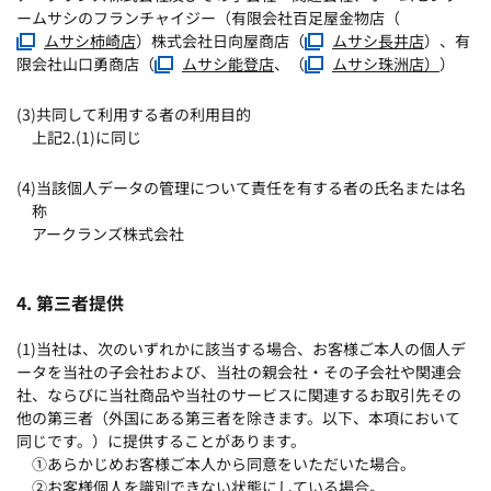
ームサシのフランチャイジー（有限会社百足屋金物店（
ムサシ柿崎店
）株式会社日向屋商店（
ムサシ長井店
）、有
限会社山口勇商店（
ムサシ能登店
、（
ムサシ珠洲店）
）
(3)共同して利用する者の利用目的
上記2.(1)に同じ
(4)当該個人データの管理について責任を有する者の氏名または名
称
アークランズ株式会社
4. 第三者提供
(1)当社は、次のいずれかに該当する場合、お客様ご本人の個人デ
ータを当社の子会社および、当社の親会社・その子会社や関連会
社、ならびに当社商品や当社のサービスに関連するお取引先その
他の第三者（外国にある第三者を除きます。以下、本項において
同じです。）に提供することがあります。
①あらかじめお客様ご本人から同意をいただいた場合。
②お客様個人を識別できない状態にしている場合。