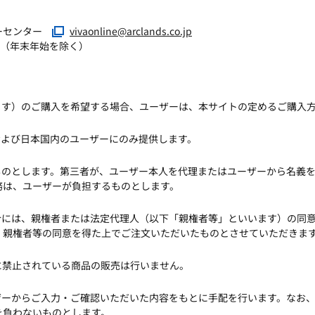
マーセンター
vivaonline@arclands.co.jp
7:00（年末年始を除く）
ます）のご購入を希望する場合、ユーザーは、本サイトの定めるご購入
および日本国内のユーザーにのみ提供します。
ものとします。第三者が、ユーザー本人を代理またはユーザーから名義
務は、ユーザーが負担するものとします。
合には、親権者または法定代理人（以下「親権者等」といいます）の同
、親権者等の同意を得た上でご注文いただいたものとさせていただきま
象に禁止されている商品の販売は行いません。
ザーからご入力・ご確認いただいた内容をもとに手配を行います。なお
を負わないものとします。