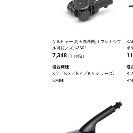
ケルヒャー 高圧洗浄機用 フレキシブ
K
ル可変ノズル360°
ボデ
7,348
11
円（税込）
適合機種
適
K２／K３／K４／K５シリーズ、
K
KMINI
KM