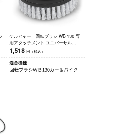
ラ
ケルヒャー 回転ブラシ WB 130 専
用アタッチメント ユニバーサル
2.644-289.0
1,518
円（税込）
適合機種
回転ブラシＷＢ130カー＆バイク