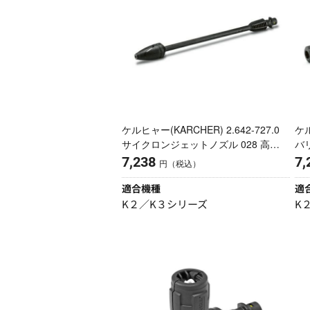
ケルヒャー(KARCHER) 2.642-727.0
ケル
サイクロンジェットノズル 028 高圧
バ
洗浄機用
7,238
7,
円（税込）
適合機種
適
K２／K３シリーズ
K