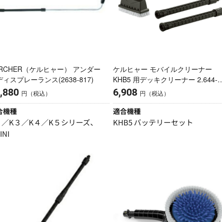
ARCHER（ケルヒャー） アンダー
ケルヒャー モバイルクリーナー
ィスプレーランス(2638-817)
KHB5 用デッキクリーナー 2.644-
018.0
,880
6,908
円（税込）
円（税込）
合機種
適合機種
２／K３／K４／K５シリーズ、
KHB5 バッテリーセット
INI