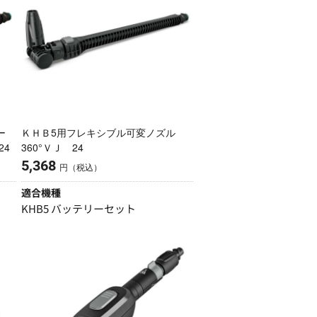
ー
ＫＨＢ5用フレキシブル可変ノズル
24
360°ＶＪ 24
5,368
円（税込）
適合機種
KHB5 バッテリーセット