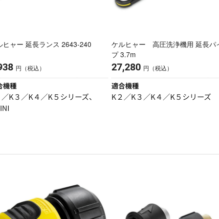
ヒャー 延長ランス 2643-240
ケルヒャー 高圧洗浄機用 延長パ
プ 3.7m
938
27,280
円（税込）
円（税込）
合機種
適合機種
２／K３／K４／K５シリーズ、
K２／K３／K４／K５シリーズ
INI