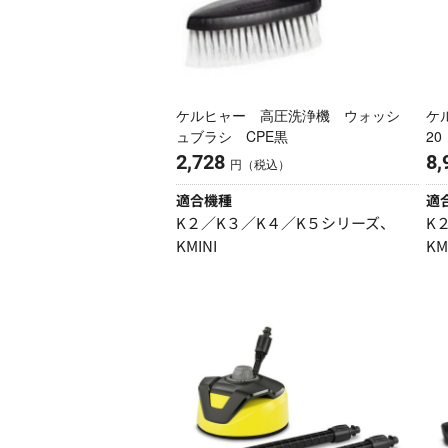
ケルヒャー 高圧洗浄機 ウォッシ
ケ
ュブラシ CPE黒
2
2,728
8,
円（税込）
適合機種
適
K２／K３／K４／K５シリーズ、
K
KMINI
KM