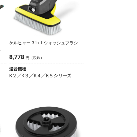
ケルヒャー 3 in 1 ウォッシュブラシ
8,778
円（税込）
適合機種
K２／K３／K４／K５シリーズ