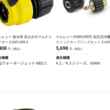
ルヒャー 散水用 逆止弁付マルチコ
ケルヒャー(KARCHER) 高圧洗浄
ター 2.645-295.0
クイックカップリングセット 2.643
037.0
408
5,698
円（税込）
円（税込）
合機種
適合機種
転ウォータージェット WBS 3
K２／K３シリーズ、KMINI