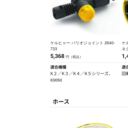
ケルヒャー バリオジョイント 2640-
ケ
733
ネク
5,368
1,
円（税込）
適合機種
適
K２／K３／K４／K５シリーズ、
回
KMINI
ホース