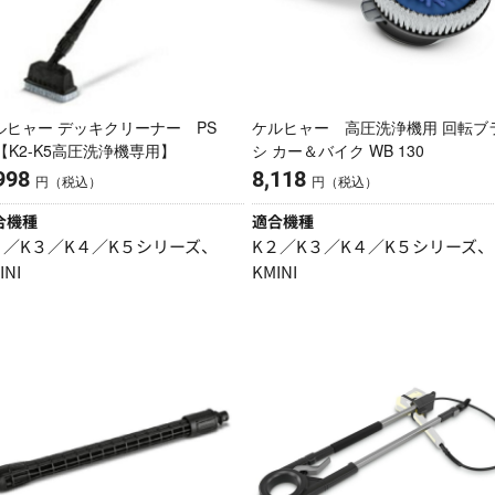
ルヒャー デッキクリーナー PS
ケルヒャー 高圧洗浄機用 回転ブ
0【K2-K5高圧洗浄機専用】
シ カー＆バイク WB 130
998
8,118
円（税込）
円（税込）
合機種
適合機種
２／K３／K４／K５シリーズ、
K２／K３／K４／K５シリーズ、
INI
KMINI