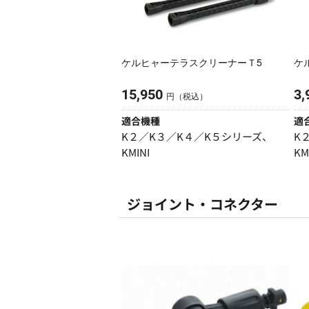
ケルヒャーテラスクリーナーＴ5
ケル
15,950
3,
円（税込）
適合機種
適
K２／K３／K４／K５シリーズ、
K
KMINI
KM
ジョイント・コネクター