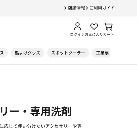
店舗情報
ご利用ガイド
ログイン
お気に入り
カート
ス
熊よけグッズ
スポットクーラー
工業扇
ニトリル
サリー・専用洗剤
所に応じて使い分けたいアクセサリーや専