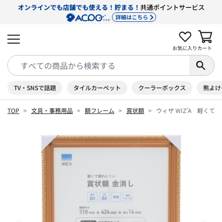
オンラインでも店舗でも使える！貯まる！
共通ポイントサービス
詳細はこちら
お気に入り
カート
TV・SNSで話題
タイルカーペット
クーラーボックス
熊よけ
TOP
文具・事務用品
額フレーム
賞状額
ウィザ WIZ'A 軽く