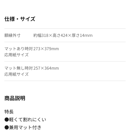
仕様・サイズ
額縁外寸
約幅318×高さ424×厚さ14ｍｍ
マットあり時対
273×379mm
応用紙サイズ
マット無し時対
257×364mm
応用紙サイズ
商品説明
特長
●軽くて割れにくい
●兼用マット付き