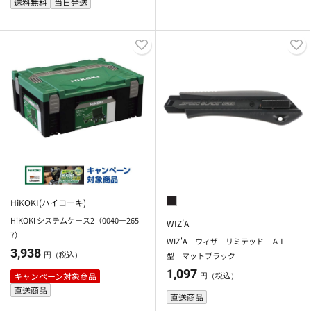
送料無料
当日発送
HiKOKI(ハイコーキ)
HiKOKI システムケース2（0040ー265
WIZ'A
7）
WIZ'A ウィザ リミテッド ＡＬ
3,938
型 マットブラック
円（税込）
1,097
キャンペーン対象商品
円（税込）
直送商品
直送商品