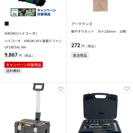
アークランズ
紙やすりセット 70×230ｍｍ 10枚
HiKOKI(ハイコーキ)
ハイコーキ HiKOKI 18Ｖ首振りファン
272
円（税込）
UF18DSAL NN
9,867
直送商品
円（税込）
キャンペーン対象商品
送料無料