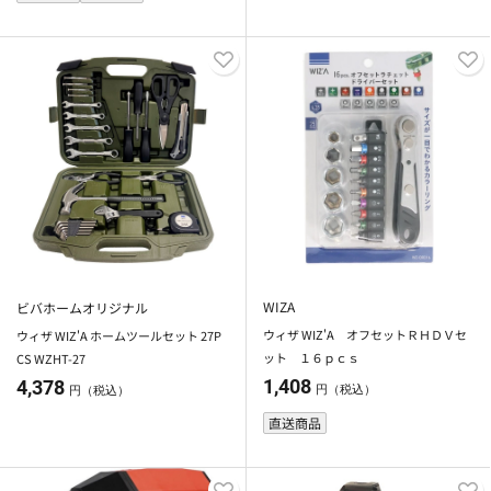
WIZA
ビバホームオリジナル
ウィザ WIZ'A オフセットＲＨＤＶセ
ウィザ WIZ'A ホームツールセット 27P
ット １６ｐｃｓ
CS WZHT-27
1,408
4,378
円（税込）
円（税込）
直送商品