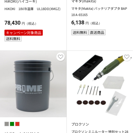
マキタ(makita)
HiKOKI(ハイコーキ)
マキタ(Makita) バッテリアダプタ BAP
HiKOKI 18V冷温庫 UL18DD(XMGZ)
18 A-65165
6,138
78,430
円（税込）
円（税込）
送料無料
直送商品
キャンペーン対象商品
送料無料
プロクソン
プロクソン ミニルーター 特別セット28