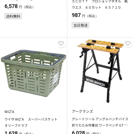
ＳＣＯＴＴ プロショップタオル 紙
DS-30K
6,578
ウエス ６０カット ６５７１０
円（税込）
987
送料無料
円（税込）
当日発送
アークランズ
WIZ'A
グレートツール アングルベンチバイス
ウイザ WIZ'A スーパーバスケット
折りたたみ作業台 ワークベンチ GTWB
オリーブドラブ
-500
6,028
1,628
円（税込）