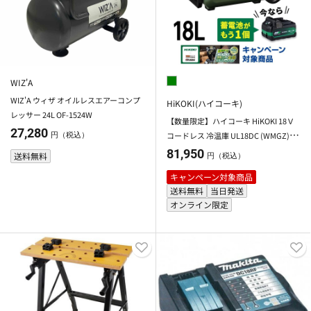
WIZ'A
WIZ'A ウィザ オイルレスエアーコンプ
HiKOKI(ハイコーキ)
レッサー 24L OF-1524W
【数量限定】ハイコーキ HiKOKI 18Ｖ
27,280
コードレス 冷温庫 UL18DC (WMGZ) 蓄
円（税込）
電池セット＋進呈品 蓄電池付
81,950
送料無料
円（税込）
キャンペーン対象商品
送料無料
当日発送
オンライン限定