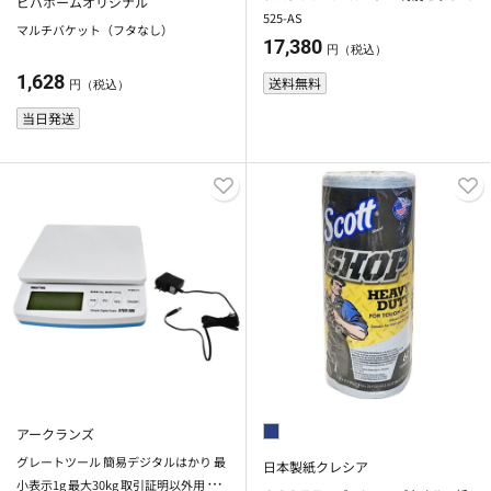
ビバホームオリジナル
525-AS
マルチバケット（フタなし）
17,380
円（税込）
1,628
送料無料
円（税込）
当日発送
アークランズ
グレートツール 簡易デジタルはかり 最
日本製紙クレシア
小表示1g 最大30kg 取引証明以外用 GT