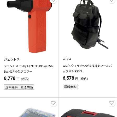
WIZ'A
ジェントス
WIZ'A ウィザ かつげる多機能ツールバ
ジェントス SG by GENTOS Blower SG
ッグ WZ-RS30L
BW-01R 小型ブロワー
6,578
8,778
円（税込）
円（税込）
送料無料
送料無料
直送商品