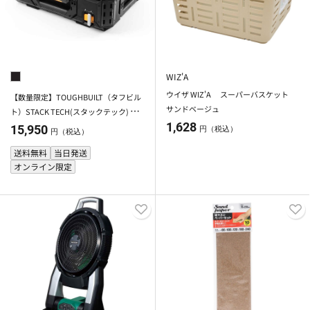
WIZ'A
ウイザ WIZ'A スーパーバスケット
【数量限定】TOUGHBUILT（タフビル
サンドベージュ
ト）STACK TECH(スタックテック)
1,628
ツールボックス30
15,950
円（税込）
円（税込）
送料無料
当日発送
オンライン限定