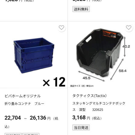
円（税込）
送料無料
タクティクス(Tactix）
ビバホームオリジナル
スタッキングマルチコンテナボック
折り畳みコンテナ ブルー
ス 深型 320625
3,168
22,704
26,136
～
円（税込）
円 （税
込）
当日発送