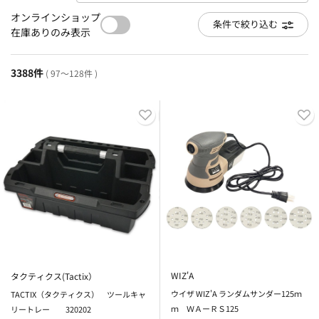
オンラインショップ
条件で絞り込む
在庫ありのみ表示
3388件
( 97～128件 )
WIZ'A
タクティクス(Tactix）
ウイザ WIZ'A ランダムサンダー125ｍ
TACTIX（タクティクス） ツールキャ
ｍ ＷＡーＲＳ125
リートレー 320202