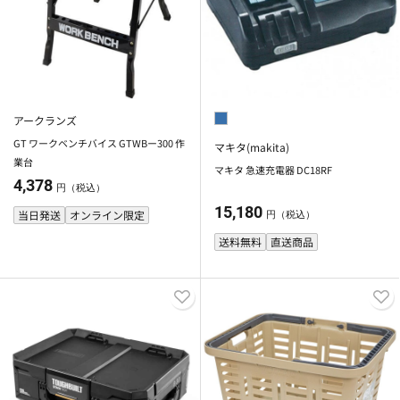
アークランズ
GT ワークベンチバイス GTWBー300 作
マキタ(makita)
業台
マキタ 急速充電器 DC18RF
4,378
円（税込）
15,180
当日発送
オンライン限定
円（税込）
送料無料
直送商品