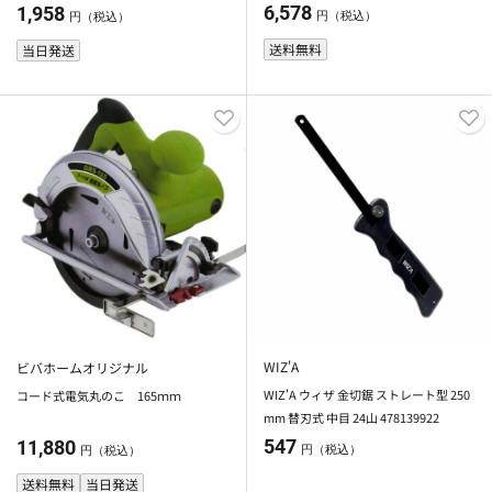
6,578
1,958
円（税込）
円（税込）
送料無料
当日発送
WIZ'A
ビバホームオリジナル
WIZ'A ウィザ 金切鋸 ストレート型 250
コード式電気丸のこ 165ｍｍ
mm 替刃式 中目 24山 478139922
547
11,880
円（税込）
円（税込）
送料無料
当日発送