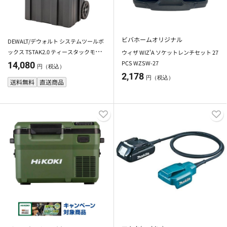
ビバホームオリジナル
DEWALT/デウォルト システムツールボ
ックス TSTAK2.0 ティースタックモバ
ウィザ WIZ'A ソケットレンチセット 27
イルツールボックス DWST83347-1
PCS WZSW-27
14,080
円（税込）
2,178
円（税込）
送料無料
直送商品