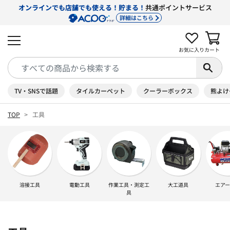
オンラインでも店舗でも使える！貯まる！
共通ポイントサービス
詳細はこちら
お気に入り
カート
TV・SNSで話題
タイルカーペット
クーラーボックス
熊よけ
TOP
工具
溶接工具
電動工具
作業工具・測定工
大工道具
エア
具