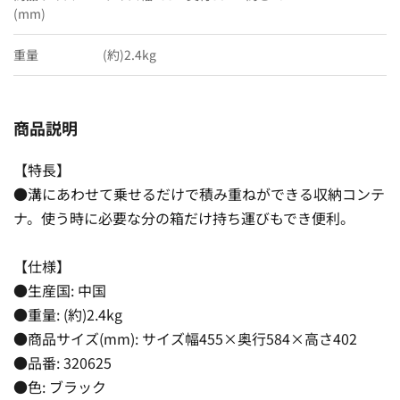
(mm)
重量
(約)2.4kg
商品説明
【特長】
●溝にあわせて乗せるだけで積み重ねができる収納コンテ
ナ。使う時に必要な分の箱だけ持ち運びもでき便利。
【仕様】
●生産国: 中国
●重量: (約)2.4kg
●商品サイズ(mm): サイズ幅455×奥行584×高さ402
●品番: 320625
●色: ブラック