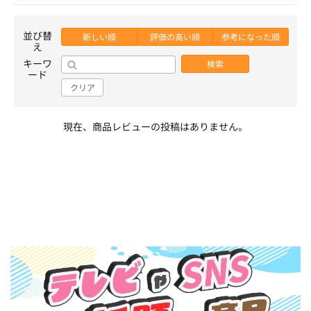
並び替
新しい順
評価の高い順
参考になった順
え
キーワ
検索
ード
クリア
現在、商品レビューの投稿はありません。