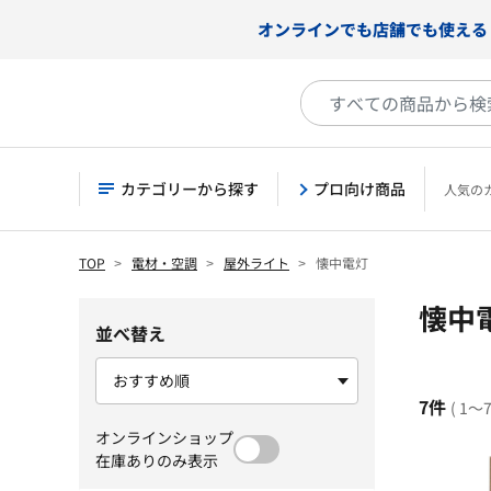
オンラインでも店舗でも使える
カテゴリーから探す
プロ向け商品
人気の
TOP
電材・空調
屋外ライト
懐中電灯
懐中
並べ替え
7件
( 1～
オンラインショップ
在庫ありのみ表示