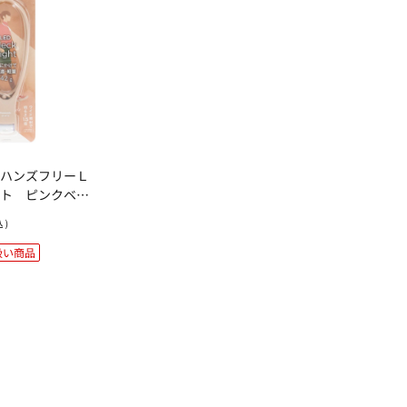
 ハンズフリーＬ
イト ピンクベー
ネックライト
込）
扱い商品