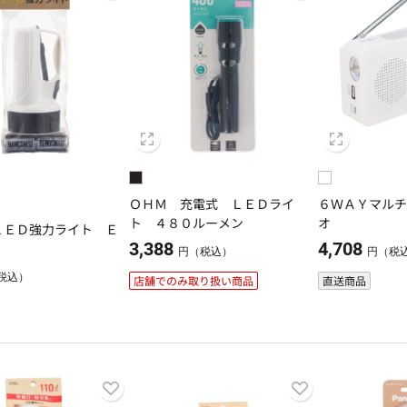
ＯＨＭ 充電式 ＬＥＤライ
６ＷＡＹマル
ト ４８０ルーメン
オ
ＬＥＤ強力ライト Ｅ
3,388
4,708
円（税込）
円（税
税込）
店舗でのみ取り扱い商品
直送商品