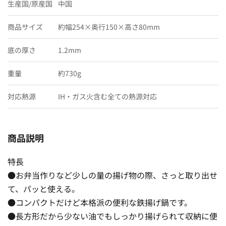
生産国/原産国
中国
商品サイズ
約幅254×奥行150×高さ80mm
底の厚さ
1.2mm
重量
約730g
対応熱源
IH・ガス火含む全ての熱源対応
商品説明
特長
●お弁当作りなど少しの量の揚げ物の際、さっと取り出せ
て、パッと使える。
●コンパクトだけど本格派の便利な鉄揚げ鍋です。
●長方形だから少ない油でもしっかり揚げられて収納に便