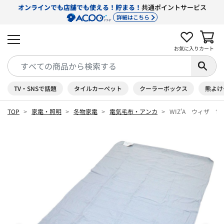
オンラインでも店舗でも使える！貯まる！
共通ポイントサービス
詳細はこちら
お気に入り
カート
TV・SNSで話題
タイルカーペット
クーラーボックス
熊よけ
TOP
家電・照明
冬物家電
電気毛布・アンカ
WIZ'A ウィザ 