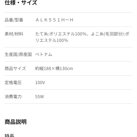
仕様・サイズ
品番/型番
ＡＬＫ５５１ＨーＨ
素材/材料
たて糸:ポリエステル100％、よこ糸(毛羽部分):ポ
リエステル100％
生産国/原産国
ベトナム
商品サイズ
約縦188×横130cm
定格電圧
100V
消費電力
55W
商品説明
特長