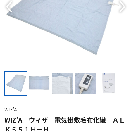
WIZ'A
WIZ'A ウィザ 電気掛敷毛布化繊 ＡＬ
Ｋ５５１ＨーＨ