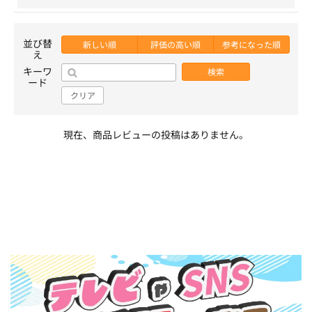
並び替
新しい順
評価の高い順
参考になった順
え
キーワ
検索
ード
クリア
現在、商品レビューの投稿はありません。