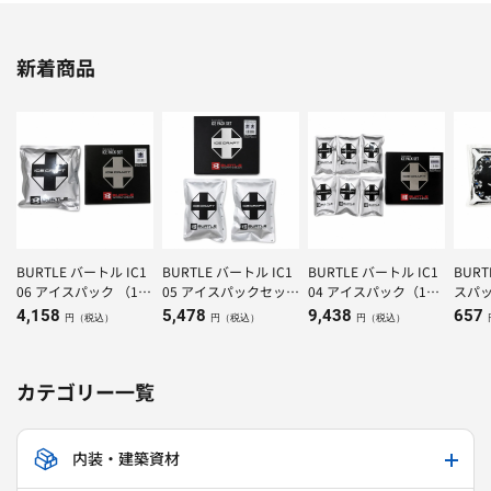
新着商品
BURTLE バートル IC1
BURTLE バートル IC1
BURTLE バートル IC1
BUR
06 アイスパック （1K
05 アイスパックセット
04 アイスパック（150
スパッ
g）×1個
（500g）×２個
g）×6個
4,158
5,478
9,438
657
円（税込）
円（税込）
円（税込）
カテゴリー一覧
内装・建築資材