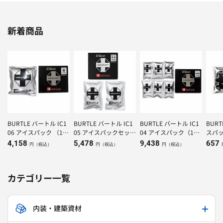
新着商品
BURTLE バートル IC1
BURTLE バートル IC1
BURTLE バートル IC1
BUR
06 アイスパック （1K
05 アイスパックセット
04 アイスパック（150
スパッ
g）×1個
（500g）×２個
g）×6個
4,158
5,478
9,438
657
円（税込）
円（税込）
円（税込）
カテゴリー一覧
内装・建築資材