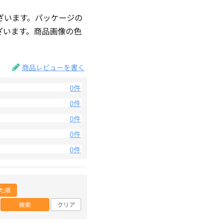
ざいます。パッケージの
ざいます。商品画像の色
。
商品レビューを書く
0件
0件
0件
0件
0件
た順
検索
クリア