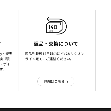
て
返品・交換について
ay・楽天
商品到着後14日以内にビバムサシオン
引換（現
ライン宛てにご連絡ください。
済・ポイ
す。
詳細はこちら