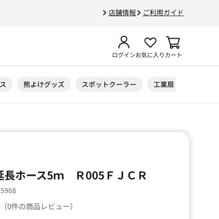
店舗情報
ご利用ガイド
ログイン
お気に入り
カート
ス
熊よけグッズ
スポットクーラー
工業扇
ニトリル
延長ホース5ｍ Ｒ005ＦＪＣＲ
05968
（0件の商品レビュー）