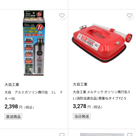
大自工業
大自工業
大自工業 メルテック ガソリン携行缶 5
大自 アルミガソリン携行缶 1Ｌ Ｆ
L (消防法適合品) 積重ねタイプ FZ-5
Ｋー06
3,278
2,398
円（税込）
円（税込）
当日発送
直送商品