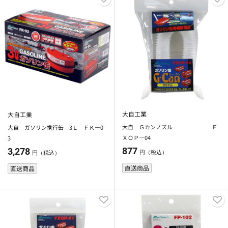
大自工業
大自工業
大自 Ｇカンノズル Ｆ
大自 ガソリン携行缶 3Ｌ ＦＫー0
ＸＯＰ―04
3
877
3,278
円（税込）
円（税込）
直送商品
直送商品