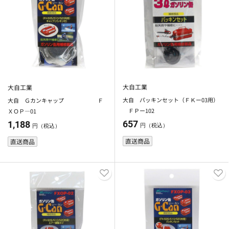
大自工業
大自工業
大自 パッキンセット（ＦＫー03用）
大自 Ｇカンキャップ Ｆ
ＦＰー102
ＸＯＰ―01
657
1,188
円（税込）
円（税込）
直送商品
直送商品