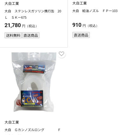
大自工業
大自工業
大自 給油ノズル ＦＰー103
大自 ステンレスガソリン携行缶 20
Ｌ ＳＫー675
910
21,780
円（税込）
円（税込）
直送商品
送料無料
直送商品
大自工業
大自 Ｇカンノズルロング Ｆ