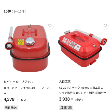
15件
( 1～15件 )
大自工業
ビバホームオリジナル
FZ-10 メルテック meltec 大自工業 ガ
大自 ガソリン携行缶20Ｌ ＦＺー20
ソリン携行缶 10L レッド 消防法適合品
Ａ
積重ねタイプ
3,938
4,378
円（税込）
円（税込）
当日発送
当日発送