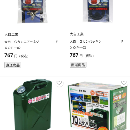
大自工業
大自工業
大自 Ｇカンパッキン Ｆ
大自 Ｇカンエアーネジ Ｆ
ＸＯＰ―03
ＸＯＰ―02
767
767
円（税込）
円（税込）
直送商品
直送商品