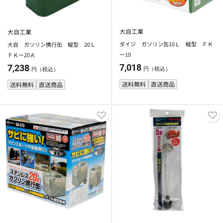
大自工業
大自工業
ダイジ ガソリン缶10Ｌ 縦型 ＦＫ
大自 ガソリン携行缶 縦型 20Ｌ
ー10
ＦＫー20Ａ
7,018
7,238
円（税込）
円（税込）
送料無料
直送商品
送料無料
直送商品