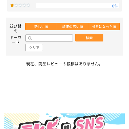
0件
並び替
新しい順
評価の高い順
参考になった順
え
キーワ
検索
ード
クリア
現在、商品レビューの投稿はありません。