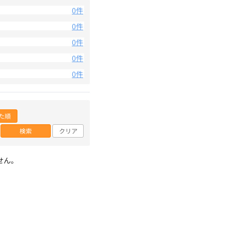
0件
0件
0件
0件
0件
た順
検索
クリア
せん。