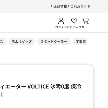
店舗情報
ご利用ガイド
ログイン
お気に入り
カート
ス
熊よけグッズ
スポットクーラー
工業扇
ニトリル
エーター VOLTICE 氷零0度 保冷
31