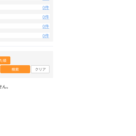
0件
0件
0件
0件
た順
検索
クリア
せん。