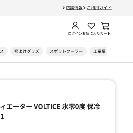
店舗情報
ご利用ガイド
ログイン
お気に入り
カート
ス
熊よけグッズ
スポットクーラー
工業扇
ニトリル
エーター VOLTICE 氷零0度 保冷
11