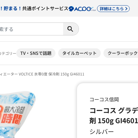
！貯まる！
共通ポイントサービス
詳細はこちら
TV・SNSで話題
タイルカーペット
クーラーボック
カテゴリー
ーター VOLTICE 氷零0度 保冷剤 150g GI46011
コーコス信岡
コーコス グラディ
剤 150g GI460
シルバー