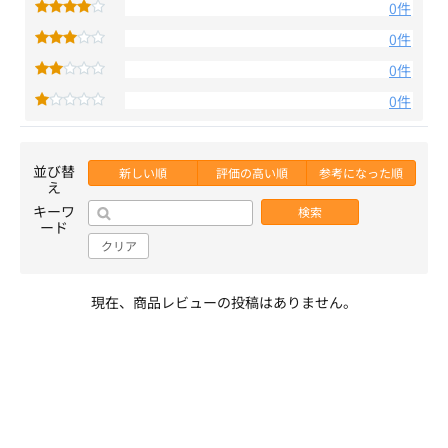
0件
0件
0件
0件
並び替
新しい順
評価の高い順
参考になった順
え
キーワ
検索
ード
クリア
現在、商品レビューの投稿はありません。