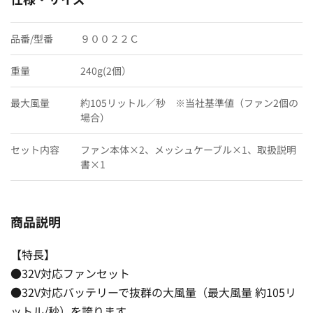
品番/型番
９００２２Ｃ
重量
240g(2個）
最大風量
約105リットル／秒 ※当社基準値（ファン2個の
場合）
セット内容
ファン本体×2、メッシュケーブル×1、取扱説明
書×1
商品説明
【特長】
●32V対応ファンセット
●32V対応バッテリーで抜群の大風量（最大風量 約105リ
ットル/秒）を誇ります。