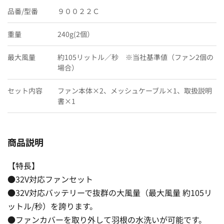
品番/型番
９００２２Ｃ
重量
240g(2個）
最大風量
約105リットル／秒 ※当社基準値（ファン2個の
場合）
セット内容
ファン本体×2、メッシュケーブル×1、取扱説明
書×1
商品説明
【特長】
●32V対応ファンセット
●32V対応バッテリーで抜群の大風量（最大風量 約105リ
ットル/秒）を誇ります。
●ファンカバーを取り外して羽根の水洗いが可能です。