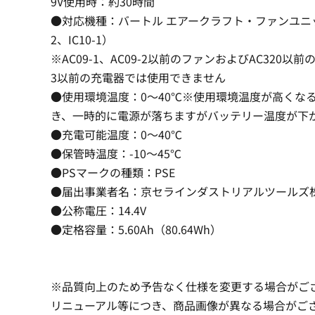
9V使用時：約30時間
●対応機種：バートル エアークラフト・ファンユニット（
2、IC10-1）
※AC09-1、AC09-2以前のファンおよびAC320以前
3以前の充電器では使用できません
●使用環境温度：0〜40℃※使用環境温度が高くな
き、一時的に電源が落ちますがバッテリー温度が下
●充電可能温度：0〜40℃
●保管時温度：-10〜45℃
●PSマークの種類：PSE
●届出事業者名：京セラインダストリアルツールズ
●公称電圧：14.4V
●定格容量：5.60Ah（80.64Wh）
※品質向上のため予告なく仕様を変更する場合がご
リニューアル等につき、商品画像が異なる場合がご