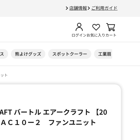
店舗情報
ご利用ガイド
ログイン
お気に入り
カート
ス
熊よけグッズ
スポットクーラー
工業扇
ニトリル
ニット
CRAFT バートル エアークラフト 【20
 ＡＣ１０ー２ ファンユニット