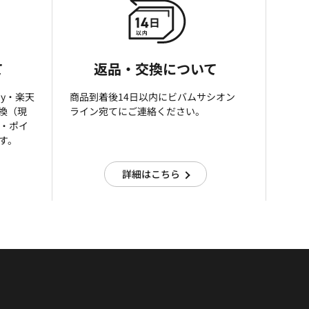
て
返品・交換について
ay・楽天
商品到着後14日以内にビバムサシオン
引換（現
ライン宛てにご連絡ください。
済・ポイ
す。
詳細はこちら