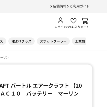
店舗情報
ご利用ガイド
ログイン
お気に入り
カート
ス
熊よけグッズ
スポットクーラー
工業扇
ニトリル
マーリン
CRAFT バートル エアークラフト 【20
 ＡＣ１０ バッテリー マーリン