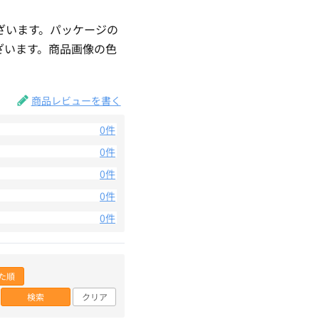
ざいます。パッケージの
ざいます。商品画像の色
。
商品レビューを書く
0件
0件
0件
0件
0件
た順
検索
クリア