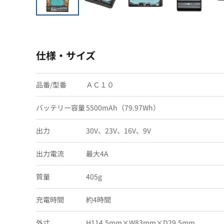
仕様・サイズ
品番/型番
ＡＣ１０
バッテリー容量
5500mAh（79.97Wh）
出力
30V、23V、16V、9V
出力電流
最大4A
質量
405g
充電時間
約4時間
外寸
H114.5mm×W83mm×D29.5mm