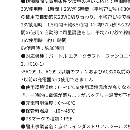
●稼働時間※着用条件や環境の違いに応じて稼働時
30V使用時：1時間＋23V:約5時間（平均77L/秒)※
の使用で自動的に23Vに切り替わり、平均77L/秒で
23V使用時：1.5時間＋約6.5時間（平均77L/秒)※2
間の使用で自動的に風量調整をし、平均77L/秒で稼
16V使用時：約11時間
9V使用時：約30時間
●対応機種：バートル エアークラフト・ファンユニット（
2、IC10-1）
※AC09-1、AC09-2以前のファンおよびAC320以前
3以前の充電器では使用できません
●使用環境温度：0〜40℃※使用環境温度が高くな
き、一時的に電源が落ちますがバッテリー温度が下
●充電可能温度：0〜40℃
●保管時温度：-10〜45℃
●PSマークの種類：PSE
●届出事業者名：京セラインダストリアルツールズ