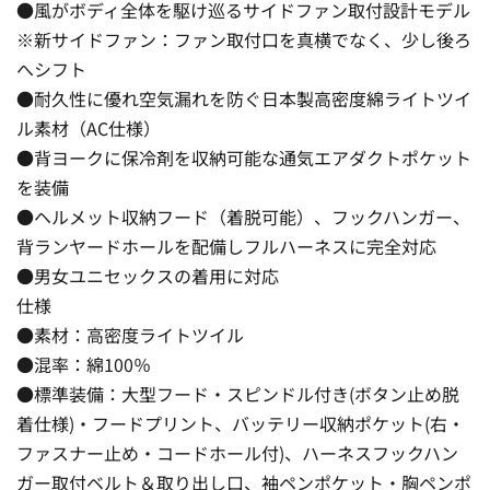
●風がボディ全体を駆け巡るサイドファン取付設計モデル
※新サイドファン：ファン取付口を真横でなく、少し後ろ
へシフト
●耐久性に優れ空気漏れを防ぐ日本製高密度綿ライトツイ
ル素材（AC仕様）
●背ヨークに保冷剤を収納可能な通気エアダクトポケット
を装備
●ヘルメット収納フード（着脱可能）、フックハンガー、
背ランヤードホールを配備しフルハーネスに完全対応
●男女ユニセックスの着用に対応
仕様
●素材：高密度ライトツイル
●混率：綿100％
●標準装備：大型フード・スピンドル付き(ボタン止め脱
着仕様)・フードプリント、バッテリー収納ポケット(右・
ファスナー止め・コードホール付)、ハーネスフックハン
ガー取付ベルト＆取り出し口、袖ペンポケット・胸ペンポ